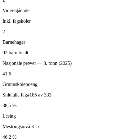
Videregående
Inkl. fagskoler
2
Barnehager
92 barn totalt
Nasjonale prøver — 8. trinn (
2025
)
41,6
Grunnskolepoeng
Snitt alle fag
#185 av 333
38,5 %
Lesing
Mestringsnivå 3–5
46,2 %