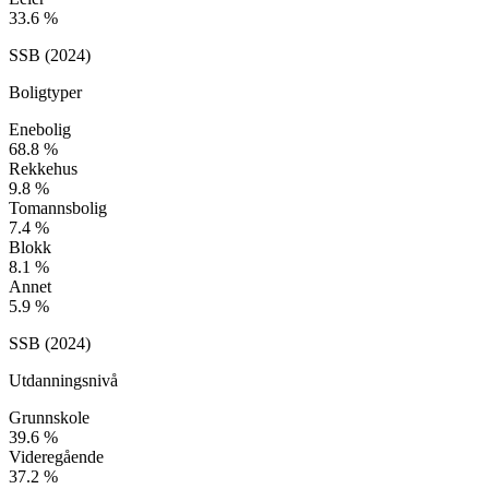
33.6
%
SSB (
2024
)
Boligtyper
Enebolig
68.8
%
Rekkehus
9.8
%
Tomannsbolig
7.4
%
Blokk
8.1
%
Annet
5.9
%
SSB (
2024
)
Utdanningsnivå
Grunnskole
39.6
%
Videregående
37.2
%