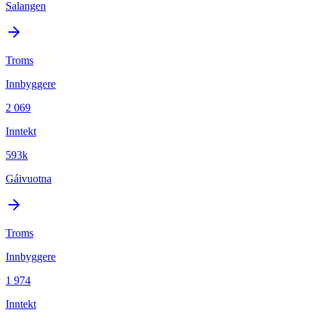
Salangen
Troms
Innbyggere
2 069
Inntekt
593k
Gáivuotna
Troms
Innbyggere
1 974
Inntekt