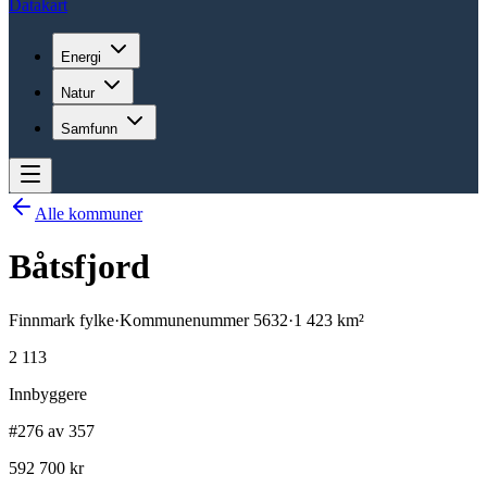
Datakart
Energi
Natur
Samfunn
Alle kommuner
Båtsfjord
Finnmark
fylke
·
Kommunenummer
5632
·
1 423
km²
2 113
Innbyggere
#276 av 357
592 700 kr