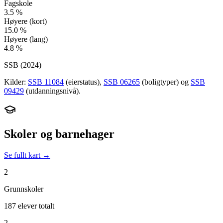
Fagskole
3.5
%
Høyere (kort)
15.0
%
Høyere (lang)
4.8
%
SSB (
2024
)
Kilder:
SSB 11084
(eierstatus),
SSB 06265
(boligtyper) og
SSB
09429
(utdanningsnivå).
Skoler og barnehager
Se fullt kart →
2
Grunnskoler
187 elever totalt
2