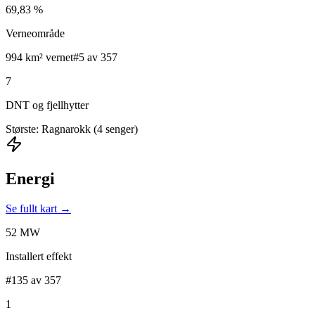
69,83 %
Verneområde
994 km² vernet
#5 av 357
7
DNT og fjellhytter
Største: Ragnarokk (4 senger)
Energi
Se fullt kart →
52 MW
Installert effekt
#135 av 357
1