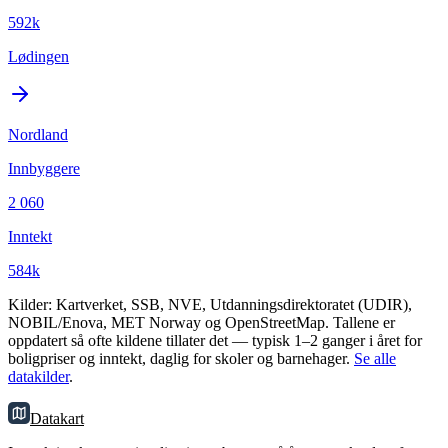
592k
Lødingen
Nordland
Innbyggere
2 060
Inntekt
584k
Kilder: Kartverket, SSB, NVE, Utdanningsdirektoratet (UDIR),
NOBIL/Enova, MET Norway og OpenStreetMap. Tallene er
oppdatert så ofte kildene tillater det — typisk 1–2 ganger i året for
boligpriser og inntekt, daglig for skoler og barnehager.
Se alle
datakilder
.
Datakart