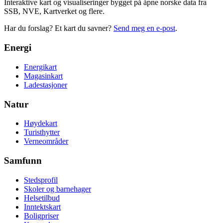
Interaktive kart og visualiseringer bygget på åpne norske data fra
SSB, NVE, Kartverket og flere.
Har du forslag? Et kart du savner?
Send meg en e-post
.
Energi
Energikart
Magasinkart
Ladestasjoner
Natur
Høydekart
Turisthytter
Verneområder
Samfunn
Stedsprofil
Skoler og barnehager
Helsetilbud
Inntektskart
Boligpriser