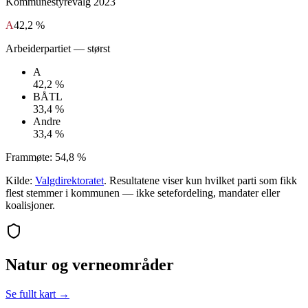
Kommunestyrevalg
2023
A
42,2 %
Arbeiderpartiet
— størst
A
42,2 %
BÅTL
33,4 %
Andre
33,4 %
Frammøte:
54,8 %
Kilde:
Valgdirektoratet
. Resultatene viser kun hvilket parti som fikk
flest stemmer i kommunen — ikke setefordeling, mandater eller
koalisjoner.
Natur og verneområder
Se fullt kart →