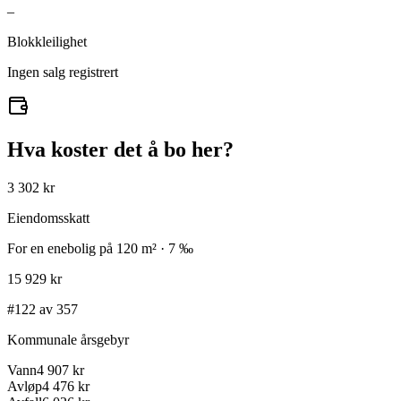
–
Blokkleilighet
Ingen salg registrert
Hva koster det å bo her?
3 302 kr
Eiendomsskatt
For en enebolig på 120 m² · 7 ‰
15 929 kr
#122 av 357
Kommunale årsgebyr
Vann
4 907 kr
Avløp
4 476 kr