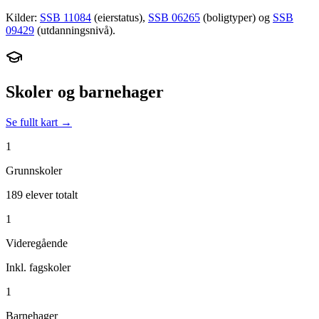
Kilder:
SSB 11084
(eierstatus),
SSB 06265
(boligtyper) og
SSB
09429
(utdanningsnivå).
Skoler og barnehager
Se fullt kart →
1
Grunnskoler
189 elever totalt
1
Videregående
Inkl. fagskoler
1
Barnehager