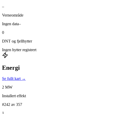
–
Verneområde
Ingen data
–
0
DNT og fjellhytter
Ingen hytter registrert
Energi
Se fullt kart →
2 MW
Installert effekt
#242 av 357
1