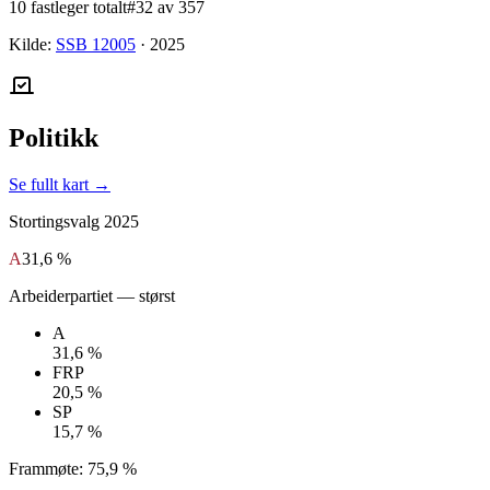
10 fastleger totalt
#32 av 357
Kilde:
SSB 12005
·
2025
Politikk
Se fullt kart →
Stortingsvalg
2025
A
31,6 %
Arbeiderpartiet
— størst
A
31,6 %
FRP
20,5 %
SP
15,7 %
Frammøte:
75,9 %