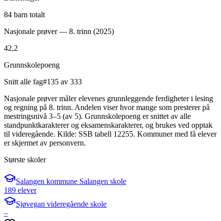
84 barn totalt
Nasjonale prøver — 8. trinn (
2025
)
42,2
Grunnskolepoeng
Snitt alle fag
#135 av 333
Nasjonale prøver måler elevenes grunnleggende ferdigheter i lesing
og regning på 8. trinn. Andelen viser hvor mange som presterer på
mestringsnivå 3–5 (av 5). Grunnskolepoeng er snittet av alle
standpunktkarakterer og eksamenskarakterer, og brukes ved opptak
til videregående. Kilde: SSB tabell 12255. Kommuner med få elever
er skjermet av personvern.
Største skoler
Salangen kommune Salangen skole
189 elever
Sjøvegan videregående skole
–