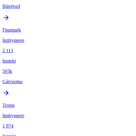
Båtsfjord
Finnmark
Innbyggere
2 113
Inntekt
593k
Gáivuotna
Troms
Innbyggere
1 974