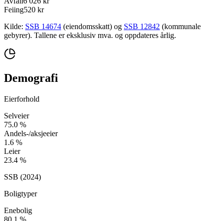
Avfall
6 026 kr
Feiing
520 kr
Kilde:
SSB 14674
(eiendomsskatt) og
SSB 12842
(kommunale
gebyrer). Tallene er eksklusiv mva. og oppdateres årlig.
Demografi
Eierforhold
Selveier
75.0
%
Andels-/aksjeeier
1.6
%
Leier
23.4
%
SSB (
2024
)
Boligtyper
Enebolig
80.1
%