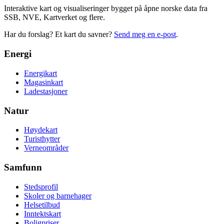
Interaktive kart og visualiseringer bygget på åpne norske data fra
SSB, NVE, Kartverket og flere.
Har du forslag? Et kart du savner?
Send meg en e-post
.
Energi
Energikart
Magasinkart
Ladestasjoner
Natur
Høydekart
Turisthytter
Verneområder
Samfunn
Stedsprofil
Skoler og barnehager
Helsetilbud
Inntektskart
Boligpriser