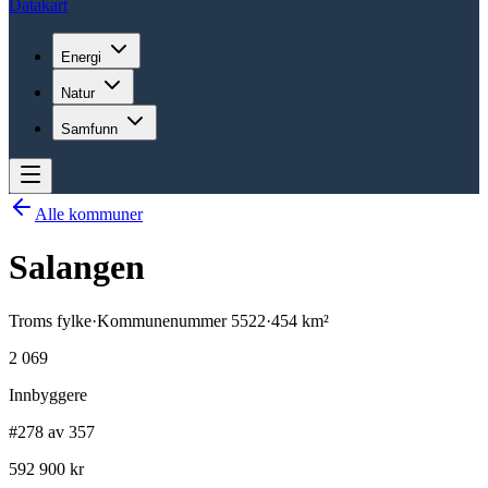
Datakart
Energi
Natur
Samfunn
Alle kommuner
Salangen
Troms
fylke
·
Kommunenummer
5522
·
454
km²
2 069
Innbyggere
#278 av 357
592 900 kr