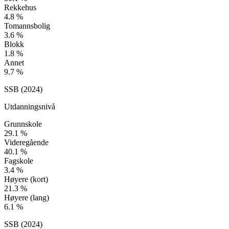
Rekkehus
4.8
%
Tomannsbolig
3.6
%
Blokk
1.8
%
Annet
9.7
%
SSB (
2024
)
Utdanningsnivå
Grunnskole
29.1
%
Videregående
40.1
%
Fagskole
3.4
%
Høyere (kort)
21.3
%
Høyere (lang)
6.1
%
SSB (
2024
)