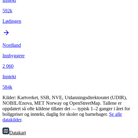
Inntekt
592k
Lødingen
Nordland
Innbyggere
2 060
Inntekt
584k
Kilder: Kartverket, SSB, NVE, Utdanningsdirektoratet (UDIR),
NOBIL/Enova, MET Norway og OpenStreetMap. Tallene er
oppdatert så ofte kildene tillater det — typisk 1–2 ganger i året for
boligpriser og inntekt, daglig for skoler og barnehager.
Se alle
datakilder
.
Datakart