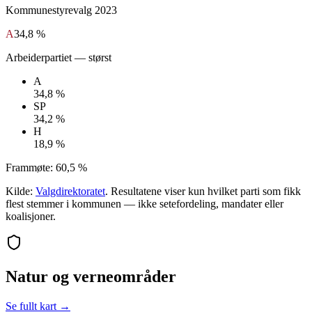
Kommunestyrevalg
2023
A
34,8 %
Arbeiderpartiet
— størst
A
34,8 %
SP
34,2 %
H
18,9 %
Frammøte:
60,5 %
Kilde:
Valgdirektoratet
. Resultatene viser kun hvilket parti som fikk
flest stemmer i kommunen — ikke setefordeling, mandater eller
koalisjoner.
Natur og verneområder
Se fullt kart →