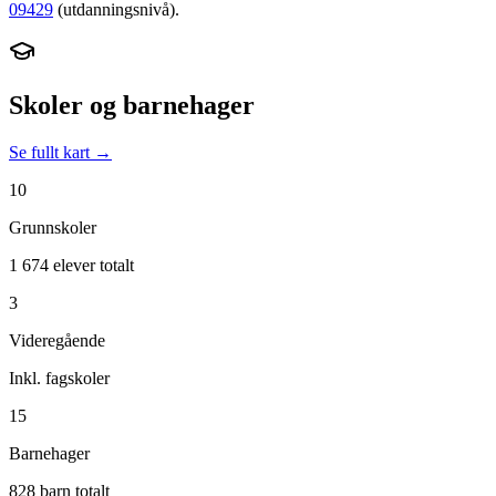
09429
(utdanningsnivå).
Skoler og barnehager
Se fullt kart →
10
Grunnskoler
1 674 elever totalt
3
Videregående
Inkl. fagskoler
15
Barnehager
828 barn totalt