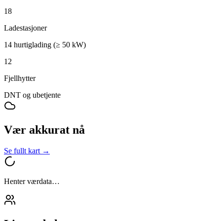
18
Ladestasjoner
14 hurtiglading (≥ 50 kW)
12
Fjellhytter
DNT og ubetjente
Vær akkurat nå
Se fullt kart →
Henter værdata…