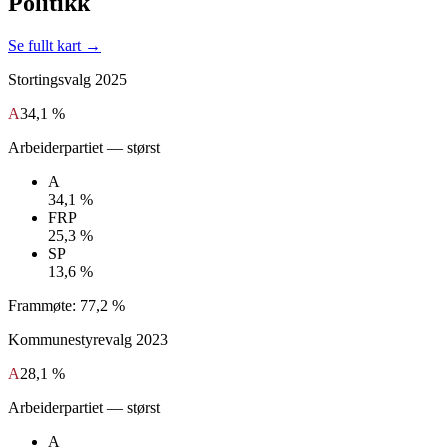
Politikk
Se fullt kart →
Stortingsvalg
2025
A
34,1 %
Arbeiderpartiet
— størst
A
34,1 %
FRP
25,3 %
SP
13,6 %
Frammøte:
77,2 %
Kommunestyrevalg
2023
A
28,1 %
Arbeiderpartiet
— størst
A