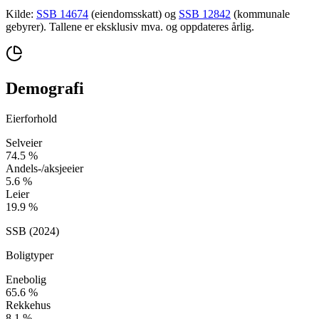
Kilde:
SSB 14674
(eiendomsskatt) og
SSB 12842
(kommunale
gebyrer). Tallene er eksklusiv mva. og oppdateres årlig.
Demografi
Eierforhold
Selveier
74.5
%
Andels-/aksjeeier
5.6
%
Leier
19.9
%
SSB (
2024
)
Boligtyper
Enebolig
65.6
%
Rekkehus
8.1
%