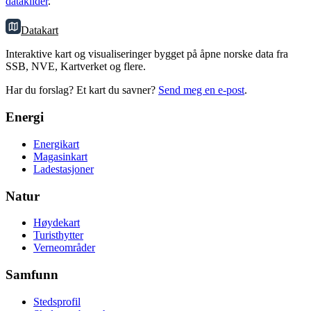
datakilder
.
Datakart
Interaktive kart og visualiseringer bygget på åpne norske data fra
SSB, NVE, Kartverket og flere.
Har du forslag? Et kart du savner?
Send meg en e-post
.
Energi
Energikart
Magasinkart
Ladestasjoner
Natur
Høydekart
Turisthytter
Verneområder
Samfunn
Stedsprofil