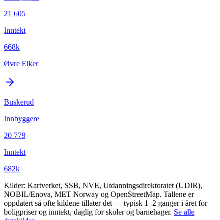
21 605
Inntekt
668k
Øvre Eiker
Buskerud
Innbyggere
20 779
Inntekt
682k
Kilder: Kartverket, SSB, NVE, Utdanningsdirektoratet (UDIR),
NOBIL/Enova, MET Norway og OpenStreetMap. Tallene er
oppdatert så ofte kildene tillater det — typisk 1–2 ganger i året for
boligpriser og inntekt, daglig for skoler og barnehager.
Se alle