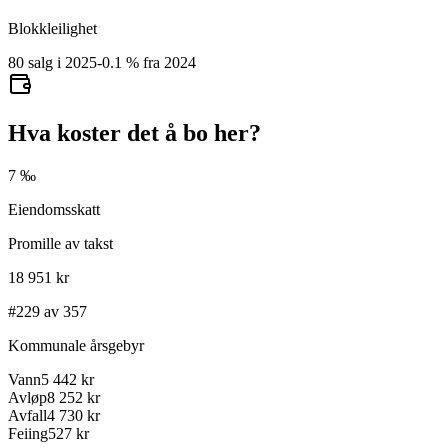
Blokkleilighet
80 salg i 2025
-0.1
%
fra 2024
Hva koster det å bo her?
7 ‰
Eiendomsskatt
Promille av takst
18 951 kr
#229 av 357
Kommunale årsgebyr
Vann
5 442 kr
Avløp
8 252 kr
Avfall
4 730 kr
Feiing
527 kr