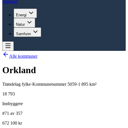
Datakart
Energi
Natur
Samfunn
Alle kommuner
Orkland
Trøndelag
fylke
·
Kommunenummer
5059
·
1 895
km²
18 793
Innbyggere
#71 av 357
672 100 kr