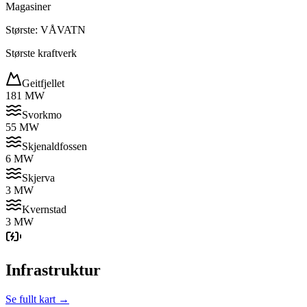
Magasiner
Største: VÅVATN
Største kraftverk
Geitfjellet
181 MW
Svorkmo
55 MW
Skjenaldfossen
6 MW
Skjerva
3 MW
Kvernstad
3 MW
Infrastruktur
Se fullt kart →