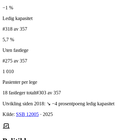
−1 %
Ledig kapasitet
#318 av 357
5,7 %
Uten fastlege
#275 av 357
1 010
Pasienter per lege
18 fastleger totalt
#303 av 357
Utvikling siden 2018:
↘
−4
prosentpoeng ledig kapasitet
Kilde:
SSB 12005
·
2025