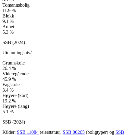
Tomannsbolig
11.9
%
Blokk
9.1
%
Annet
5.3
%
SSB (
2024
)
Utdanningsnivå
Grunnskole
26.4
%
Videregående
45.9
%
Fagskole
3.4
%
Høyere (kort)
19.2
%
Høyere (lang)
5.1
%
SSB (
2024
)
Kilder:
SSB 11084
(eierstatus),
SSB 06265
(boligtyper) og
SSB