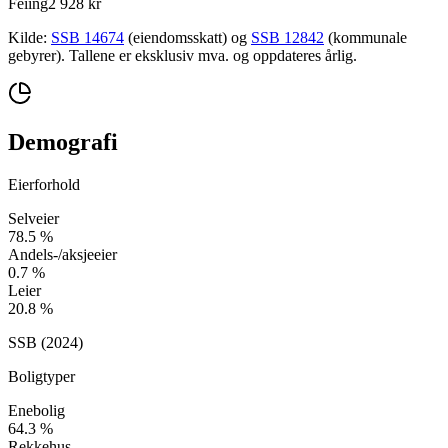
Feiing
2 928 kr
Kilde:
SSB 14674
(eiendomsskatt) og
SSB 12842
(kommunale
gebyrer). Tallene er eksklusiv mva. og oppdateres årlig.
Demografi
Eierforhold
Selveier
78.5
%
Andels-/aksjeeier
0.7
%
Leier
20.8
%
SSB (
2024
)
Boligtyper
Enebolig
64.3
%
Rekkehus