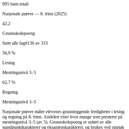
995 barn totalt
Nasjonale prøver — 8. trinn (
2025
)
42,2
Grunnskolepoeng
Snitt alle fag
#130 av 333
56,9 %
Lesing
Mestringsnivå 3–5
62,7 %
Regning
Mestringsnivå 3–5
Nasjonale prøver måler elevenes grunnleggende ferdigheter i lesing
og regning på 8. trinn. Andelen viser hvor mange som presterer på
mestringsnivå 3–5 (av 5). Grunnskolepoeng er snittet av alle
standpunktkarakterer og eksamenskarakterer, og brukes ved opptak