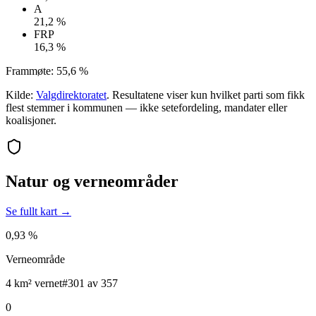
A
21,2 %
FRP
16,3 %
Frammøte:
55,6 %
Kilde:
Valgdirektoratet
. Resultatene viser kun hvilket parti som fikk
flest stemmer i kommunen — ikke setefordeling, mandater eller
koalisjoner.
Natur og verneområder
Se fullt kart →
0,93 %
Verneområde
4 km² vernet
#301 av 357
0