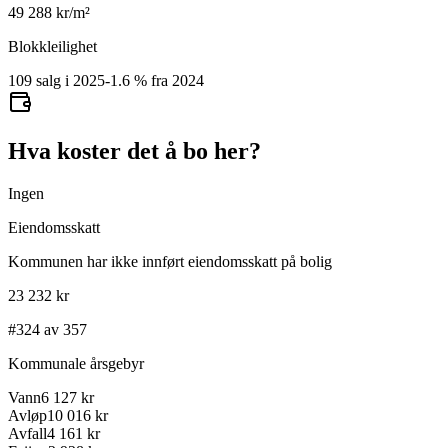
49 288
kr/m²
Blokkleilighet
109 salg i 2025
-1.6
%
fra 2024
Hva koster det å bo her?
Ingen
Eiendomsskatt
Kommunen har ikke innført eiendomsskatt på bolig
23 232 kr
#324 av 357
Kommunale årsgebyr
Vann
6 127 kr
Avløp
10 016 kr
Avfall
4 161 kr