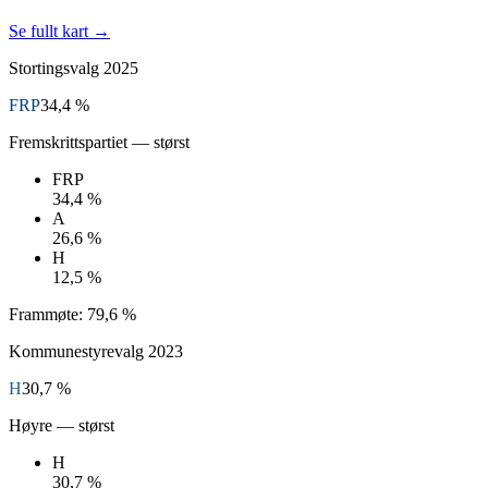
Se fullt kart →
Stortingsvalg
2025
FRP
34,4 %
Fremskrittspartiet
— størst
FRP
34,4 %
A
26,6 %
H
12,5 %
Frammøte:
79,6 %
Kommunestyrevalg
2023
H
30,7 %
Høyre
— størst
H
30,7 %