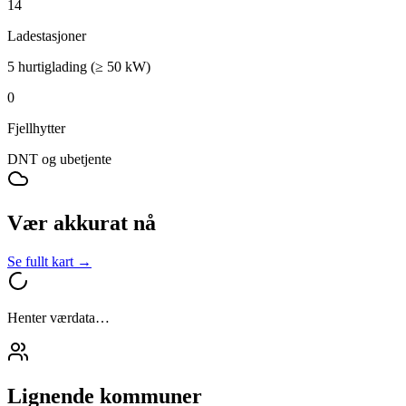
14
Ladestasjoner
5 hurtiglading (≥ 50 kW)
0
Fjellhytter
DNT og ubetjente
Vær akkurat nå
Se fullt kart →
Henter værdata…
Lignende kommuner