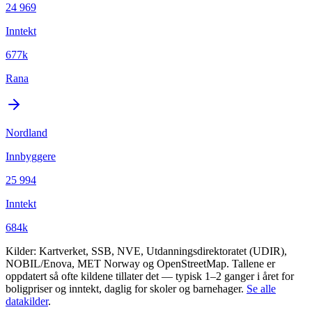
24 969
Inntekt
677k
Rana
Nordland
Innbyggere
25 994
Inntekt
684k
Kilder: Kartverket, SSB, NVE, Utdanningsdirektoratet (UDIR),
NOBIL/Enova, MET Norway og OpenStreetMap. Tallene er
oppdatert så ofte kildene tillater det — typisk 1–2 ganger i året for
boligpriser og inntekt, daglig for skoler og barnehager.
Se alle
datakilder
.