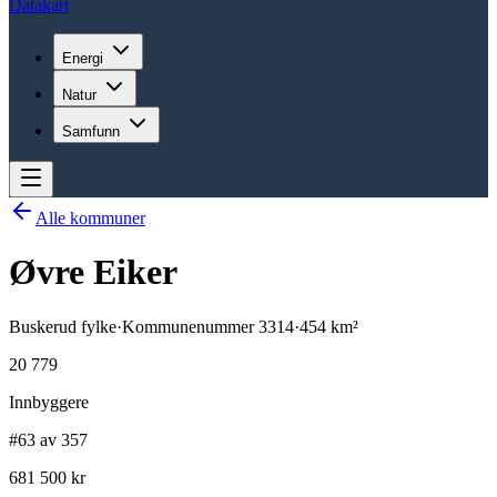
Datakart
Energi
Natur
Samfunn
Alle kommuner
Øvre Eiker
Buskerud
fylke
·
Kommunenummer
3314
·
454
km²
20 779
Innbyggere
#63 av 357
681 500 kr