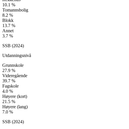
10.1
%
Tomannsbolig
8.2
%
Blokk
13.7
%
Annet
3.7
%
SSB (
2024
)
Utdanningsnivå
Grunnskole
27.9
%
Videregående
39.7
%
Fagskole
4.0
%
Høyere (kort)
21.5
%
Høyere (lang)
7.0
%
SSB (
2024
)