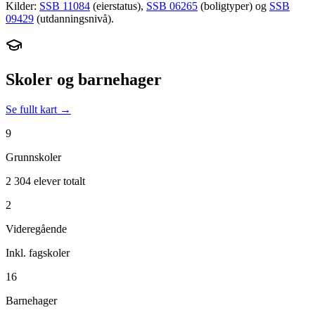
Kilder:
SSB 11084
(eierstatus),
SSB 06265
(boligtyper) og
SSB
09429
(utdanningsnivå).
Skoler og barnehager
Se fullt kart →
9
Grunnskoler
2 304 elever totalt
2
Videregående
Inkl. fagskoler
16
Barnehager