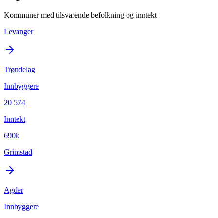
Kommuner med tilsvarende befolkning og inntekt
Levanger
Trøndelag
Innbyggere
20 574
Inntekt
690k
Grimstad
Agder
Innbyggere