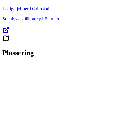
Ledige jobber i Grimstad
Se utlyste stillinger på Finn.no
Plassering