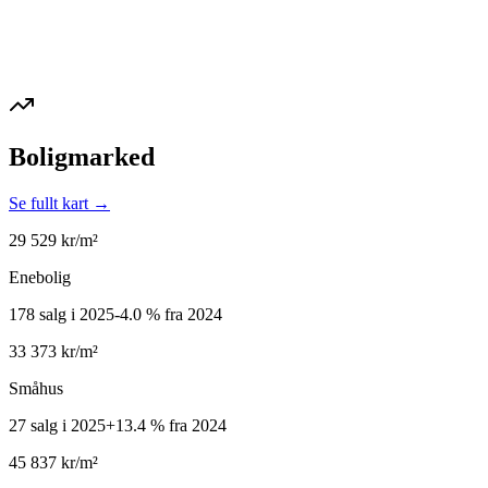
Boligmarked
Se fullt kart →
29 529
kr/m²
Enebolig
178 salg i 2025
-4.0
%
fra 2024
33 373
kr/m²
Småhus
27 salg i 2025
+
13.4
%
fra 2024
45 837
kr/m²