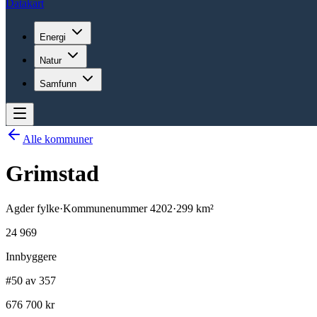
Datakart
Energi
Natur
Samfunn
Alle kommuner
Grimstad
Agder
fylke
·
Kommunenummer
4202
·
299
km²
24 969
Innbyggere
#50 av 357
676 700 kr