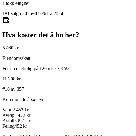
Blokkleilighet
181 salg i 2025
+
0.9
%
fra 2024
Hva koster det å bo her?
5 460 kr
Eiendomsskatt
For en enebolig på 120 m² · 3,9 ‰
11 208 kr
#10 av 357
Kommunale årsgebyr
Vann
2 453 kr
Avløp
4 472 kr
Avfall
3 831 kr
Feiing
452 kr