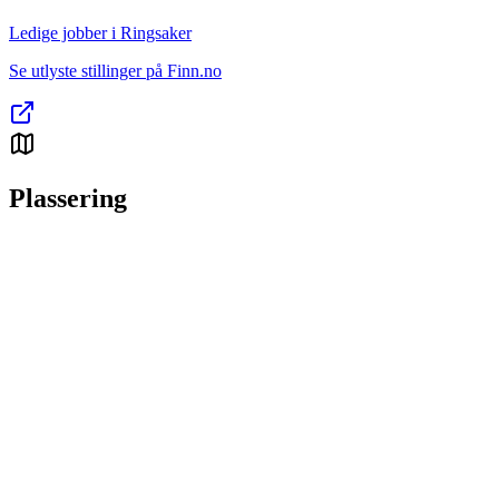
Ledige jobber i Ringsaker
Se utlyste stillinger på Finn.no
Plassering