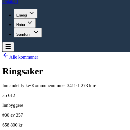
Datakart
Energi
Natur
Samfunn
Alle kommuner
Ringsaker
Innlandet
fylke
·
Kommunenummer
3411
·
1 273
km²
35 612
Innbyggere
#30 av 357
658 800 kr