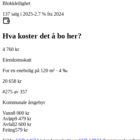
Blokkleilighet
137 salg i 2025
-2.7
%
fra 2024
Hva koster det å bo her?
4 760 kr
Eiendomsskatt
For en enebolig på 120 m² · 4 ‰
20 658 kr
#275 av 357
Kommunale årsgebyr
Vann
8 000 kr
Avløp
9 479 kr
Avfall
2 600 kr
Feiing
579 kr