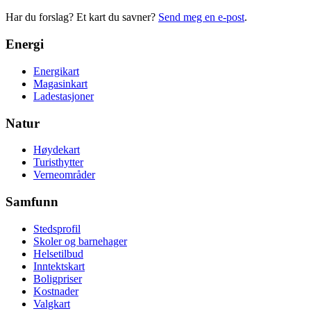
Har du forslag? Et kart du savner?
Send meg en e-post
.
Energi
Energikart
Magasinkart
Ladestasjoner
Natur
Høydekart
Turisthytter
Verneområder
Samfunn
Stedsprofil
Skoler og barnehager
Helsetilbud
Inntektskart
Boligpriser
Kostnader
Valgkart