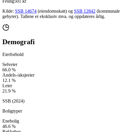
Feiing
501 kr
Kilde:
SSB 14674
(eiendomsskatt) og
SSB 12842
(kommunale
gebyrer). Tallene er eksklusiv mva. og oppdateres årlig.
Demografi
Eierforhold
Selveier
66.0
%
Andels-/aksjeeier
12.1
%
Leier
21.9
%
SSB (
2024
)
Boligtyper
Enebolig
46.6
%
Rekkehus