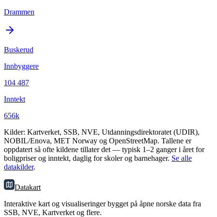
Drammen
Buskerud
Innbyggere
104 487
Inntekt
656k
Kilder: Kartverket, SSB, NVE, Utdanningsdirektoratet (UDIR),
NOBIL/Enova, MET Norway og OpenStreetMap. Tallene er
oppdatert så ofte kildene tillater det — typisk 1–2 ganger i året for
boligpriser og inntekt, daglig for skoler og barnehager.
Se alle
datakilder
.
Datakart
Interaktive kart og visualiseringer bygget på åpne norske data fra
SSB, NVE, Kartverket og flere.