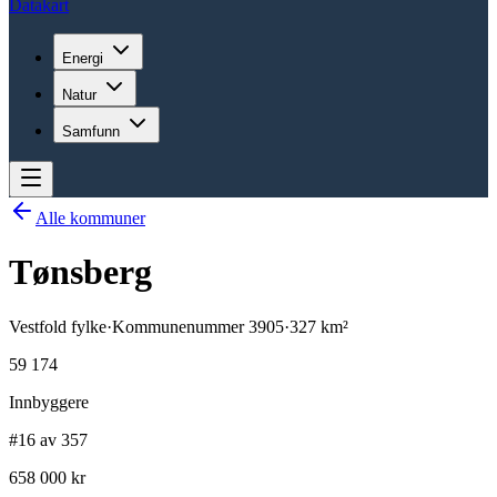
Datakart
Energi
Natur
Samfunn
Alle kommuner
Tønsberg
Vestfold
fylke
·
Kommunenummer
3905
·
327
km²
59 174
Innbyggere
#16 av 357
658 000 kr