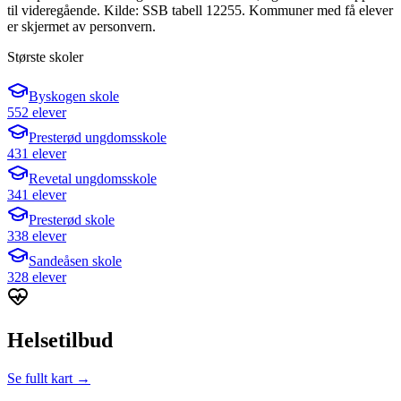
til videregående. Kilde: SSB tabell 12255. Kommuner med få elever
er skjermet av personvern.
Største skoler
Byskogen skole
552 elever
Presterød ungdomsskole
431 elever
Revetal ungdomsskole
341 elever
Presterød skole
338 elever
Sandeåsen skole
328 elever
Helsetilbud
Se fullt kart →