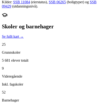
Kilder:
SSB 11084
(eierstatus),
SSB 06265
(boligtyper) og
SSB
09429
(utdanningsnivå).
Skoler og barnehager
Se fullt kart →
25
Grunnskoler
5 681 elever totalt
9
Videregående
Inkl. fagskoler
52
Barnehager