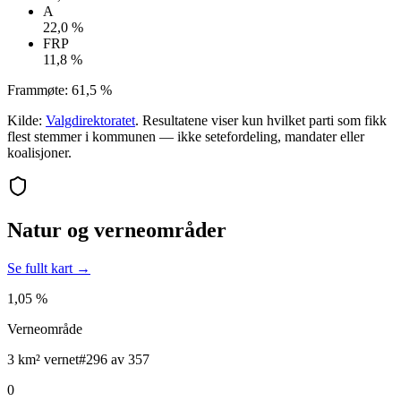
A
22,0 %
FRP
11,8 %
Frammøte:
61,5 %
Kilde:
Valgdirektoratet
. Resultatene viser kun hvilket parti som fikk
flest stemmer i kommunen — ikke setefordeling, mandater eller
koalisjoner.
Natur og verneområder
Se fullt kart →
1,05 %
Verneområde
3 km² vernet
#296 av 357
0