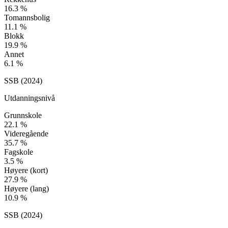
16.3
%
Tomannsbolig
11.1
%
Blokk
19.9
%
Annet
6.1
%
SSB (
2024
)
Utdanningsnivå
Grunnskole
22.1
%
Videregående
35.7
%
Fagskole
3.5
%
Høyere (kort)
27.9
%
Høyere (lang)
10.9
%
SSB (
2024
)