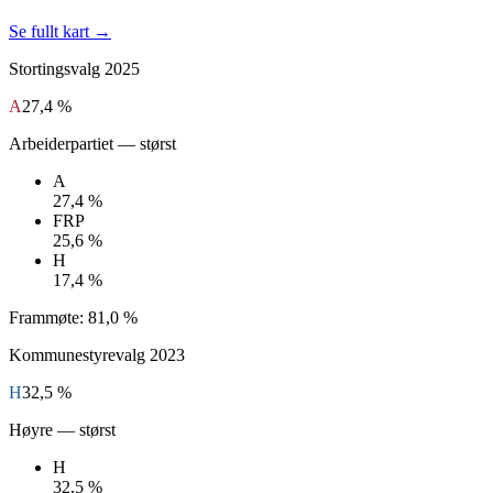
Se fullt kart →
Stortingsvalg
2025
A
27,4 %
Arbeiderpartiet
— størst
A
27,4 %
FRP
25,6 %
H
17,4 %
Frammøte:
81,0 %
Kommunestyrevalg
2023
H
32,5 %
Høyre
— størst
H
32,5 %