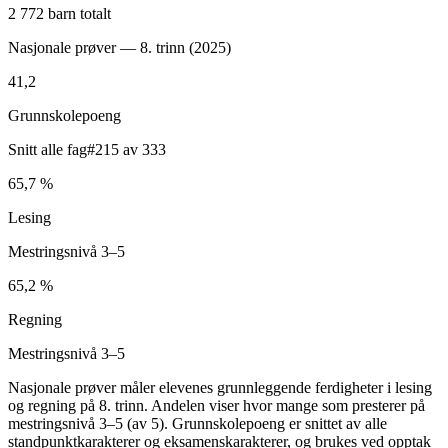
2 772 barn totalt
Nasjonale prøver — 8. trinn (
2025
)
41,2
Grunnskolepoeng
Snitt alle fag
#215 av 333
65,7 %
Lesing
Mestringsnivå 3–5
65,2 %
Regning
Mestringsnivå 3–5
Nasjonale prøver måler elevenes grunnleggende ferdigheter i lesing
og regning på 8. trinn. Andelen viser hvor mange som presterer på
mestringsnivå 3–5 (av 5). Grunnskolepoeng er snittet av alle
standpunktkarakterer og eksamenskarakterer, og brukes ved opptak