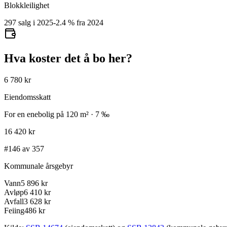
Blokkleilighet
297 salg i 2025
-2.4
%
fra 2024
Hva koster det å bo her?
6 780 kr
Eiendomsskatt
For en enebolig på 120 m² · 7 ‰
16 420 kr
#146 av 357
Kommunale årsgebyr
Vann
5 896 kr
Avløp
6 410 kr
Avfall
3 628 kr
Feiing
486 kr