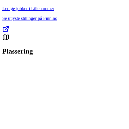
Ledige jobber i Lillehammer
Se utlyste stillinger på Finn.no
Plassering