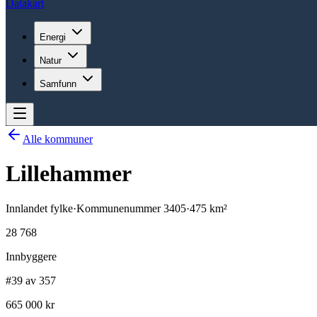
Datakart
Energi
Natur
Samfunn
Alle kommuner
Lillehammer
Innlandet
fylke
·
Kommunenummer
3405
·
475
km²
28 768
Innbyggere
#39 av 357
665 000 kr