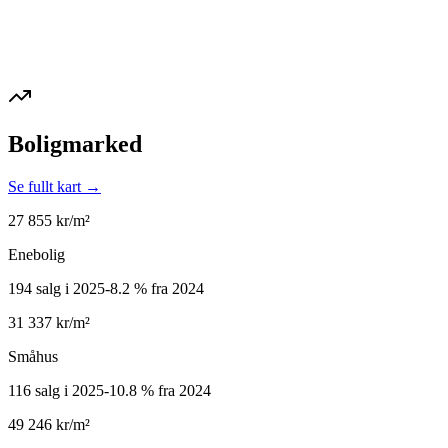
Boligmarked
Se fullt kart →
27 855
kr/m²
Enebolig
194 salg i 2025
-8.2
%
fra 2024
31 337
kr/m²
Småhus
116 salg i 2025
-10.8
%
fra 2024
49 246
kr/m²