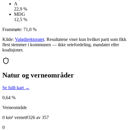
A
22,9 %
MDG
12,5 %
Frammøte:
71,0 %
Kilde:
Valgdirektoratet
. Resultatene viser kun hvilket parti som fikk
flest stemmer i kommunen — ikke setefordeling, mandater eller
koalisjoner.
Natur og verneområder
Se fullt kart →
0,64 %
Verneområde
0 km² vernet
#326 av 357
0