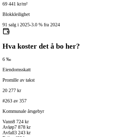
69 441
kr/m²
Blokkleilighet
91 salg i 2025
-3.0
%
fra 2024
Hva koster det å bo her?
6 ‰
Eiendomsskatt
Promille av takst
20 277 kr
#263 av 357
Kommunale årsgebyr
Vann
8 724 kr
Avløp
7 878 kr
Avfall
3 243 kr