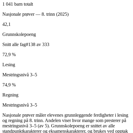
1 041 barn totalt
Nasjonale prøver — 8. trinn (
2025
)
42,1
Grunnskolepoeng
Snitt alle fag
#138 av 333
72,9 %
Lesing
Mestringsnivå 3–5
74,9 %
Regning
Mestringsnivå 3–5
Nasjonale prøver måler elevenes grunnleggende ferdigheter i lesing
og regning på 8. trinn. Andelen viser hvor mange som presterer på
mestringsnivå 3–5 (av 5). Grunnskolepoeng er snittet av alle
standpunktkarakterer og eksamenskarakterer, og brukes ved opptak