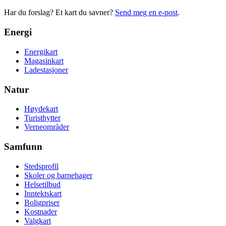
Har du forslag? Et kart du savner?
Send meg en e-post
.
Energi
Energikart
Magasinkart
Ladestasjoner
Natur
Høydekart
Turisthytter
Verneområder
Samfunn
Stedsprofil
Skoler og barnehager
Helsetilbud
Inntektskart
Boligpriser
Kostnader
Valgkart