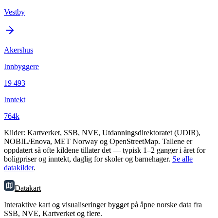
Vestby
Akershus
Innbyggere
19 493
Inntekt
764k
Kilder: Kartverket, SSB, NVE, Utdanningsdirektoratet (UDIR),
NOBIL/Enova, MET Norway og OpenStreetMap. Tallene er
oppdatert så ofte kildene tillater det — typisk 1–2 ganger i året for
boligpriser og inntekt, daglig for skoler og barnehager.
Se alle
datakilder
.
Datakart
Interaktive kart og visualiseringer bygget på åpne norske data fra
SSB, NVE, Kartverket og flere.