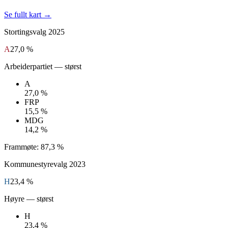
Se fullt kart →
Stortingsvalg
2025
A
27,0 %
Arbeiderpartiet
— størst
A
27,0 %
FRP
15,5 %
MDG
14,2 %
Frammøte:
87,3 %
Kommunestyrevalg
2023
H
23,4 %
Høyre
— størst
H
23,4 %