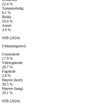
22.4
%
Tomannsbolig
6.1
%
Blokk
10.4
%
Annet
3.0
%
SSB (
2024
)
Utdanningsnivå
Grunnskole
17.9
%
Videregående
28.7
%
Fagskole
2.8
%
Høyere (kort)
30.5
%
Høyere (lang)
20.1
%
SSB (
2024
)