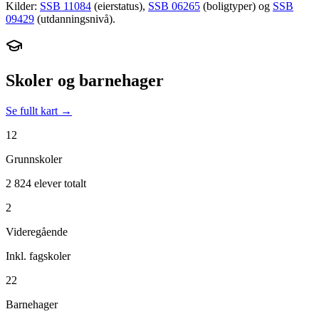
Kilder:
SSB 11084
(eierstatus),
SSB 06265
(boligtyper) og
SSB
09429
(utdanningsnivå).
Skoler og barnehager
Se fullt kart →
12
Grunnskoler
2 824 elever totalt
2
Videregående
Inkl. fagskoler
22
Barnehager