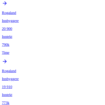
Rogaland
Innbyggere
20 900
Inntekt
790k
Time
Rogaland
Innbyggere
19 910
Inntekt
773k