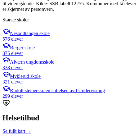
til videregående. Kilde: SSB tabell 12255. Kommuner med få elever
er skjermet av personvern.
Største skoler
Nesoddtangen skole
576 elever
Berger skole
375 elever
Alværn ungdomsskole
338 elever
Myklerud skole
321 elever
Rudolf steinerskolen stiftelsen avd Undervisning
299 elever
Helsetilbud
Se fullt kart →