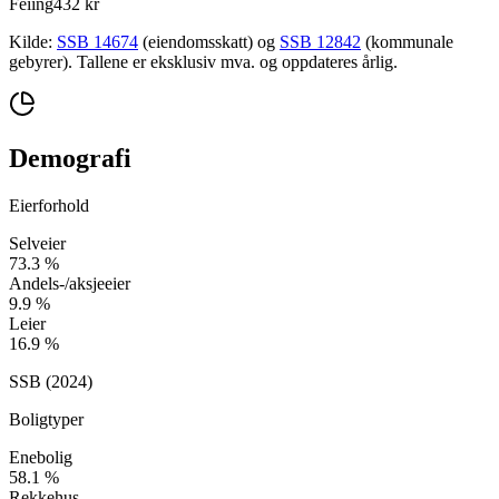
Feiing
432 kr
Kilde:
SSB 14674
(eiendomsskatt) og
SSB 12842
(kommunale
gebyrer). Tallene er eksklusiv mva. og oppdateres årlig.
Demografi
Eierforhold
Selveier
73.3
%
Andels-/aksjeeier
9.9
%
Leier
16.9
%
SSB (
2024
)
Boligtyper
Enebolig
58.1
%
Rekkehus