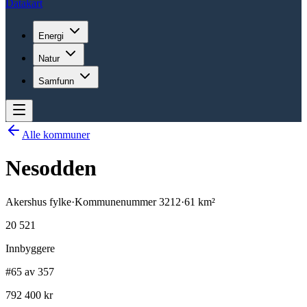
Datakart
Energi
Natur
Samfunn
Alle kommuner
Nesodden
Akershus
fylke
·
Kommunenummer
3212
·
61
km²
20 521
Innbyggere
#65 av 357
792 400 kr