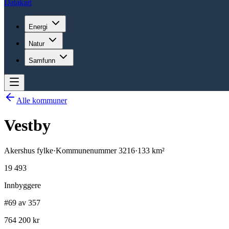
Datakart
Energi
Natur
Samfunn
Alle kommuner
Vestby
Akershus
fylke
·
Kommunenummer
3216
·
133
km²
19 493
Innbyggere
#69 av 357
764 200 kr