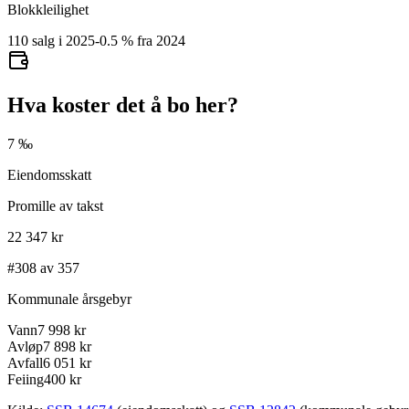
Blokkleilighet
110 salg i 2025
-0.5
%
fra 2024
Hva koster det å bo her?
7 ‰
Eiendomsskatt
Promille av takst
22 347 kr
#308 av 357
Kommunale årsgebyr
Vann
7 998 kr
Avløp
7 898 kr
Avfall
6 051 kr
Feiing
400 kr