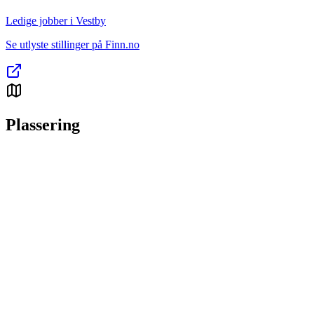
Ledige jobber i Vestby
Se utlyste stillinger på Finn.no
Plassering