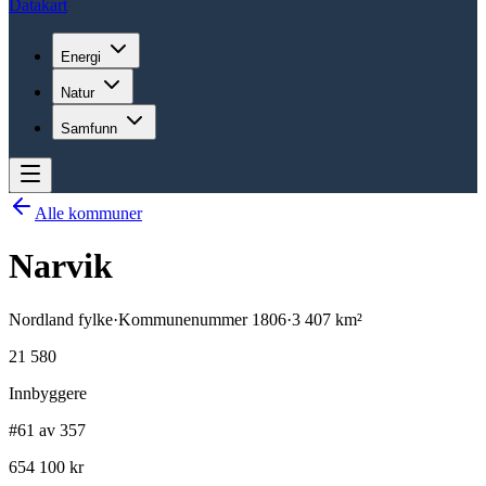
Datakart
Energi
Natur
Samfunn
Alle kommuner
Narvik
Nordland
fylke
·
Kommunenummer
1806
·
3 407
km²
21 580
Innbyggere
#61 av 357
654 100 kr