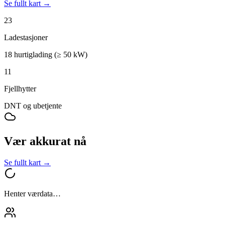
Se fullt kart →
23
Ladestasjoner
18 hurtiglading (≥ 50 kW)
11
Fjellhytter
DNT og ubetjente
Vær akkurat nå
Se fullt kart →
Henter værdata…