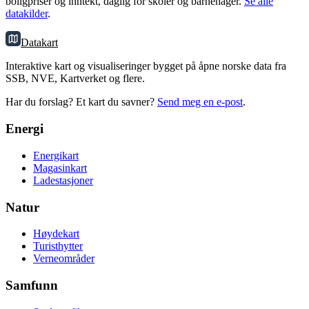
boligpriser og inntekt, daglig for skoler og barnehager.
Se alle
datakilder
.
Datakart
Interaktive kart og visualiseringer bygget på åpne norske data fra
SSB, NVE, Kartverket og flere.
Har du forslag? Et kart du savner?
Send meg en e-post
.
Energi
Energikart
Magasinkart
Ladestasjoner
Natur
Høydekart
Turisthytter
Verneområder
Samfunn