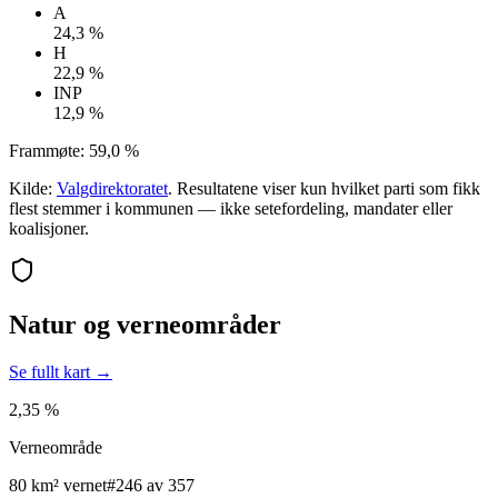
A
24,3 %
H
22,9 %
INP
12,9 %
Frammøte:
59,0 %
Kilde:
Valgdirektoratet
. Resultatene viser kun hvilket parti som fikk
flest stemmer i kommunen — ikke setefordeling, mandater eller
koalisjoner.
Natur og verneområder
Se fullt kart →
2,35 %
Verneområde
80 km² vernet
#246 av 357