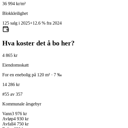
36 994
kr/m²
Blokkleilighet
125 salg i 2025
+
12.6
%
fra 2024
Hva koster det å bo her?
4 865 kr
Eiendomsskatt
For en enebolig på 120 m² · 7 ‰
14 286 kr
#55 av 357
Kommunale årsgebyr
Vann
3 976 kr
Avløp
4 930 kr
Avfall
4 750 kr