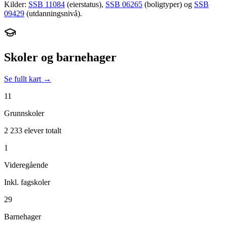
Kilder:
SSB 11084
(eierstatus),
SSB 06265
(boligtyper) og
SSB
09429
(utdanningsnivå).
Skoler og barnehager
Se fullt kart →
11
Grunnskoler
2 233 elever totalt
1
Videregående
Inkl. fagskoler
29
Barnehager