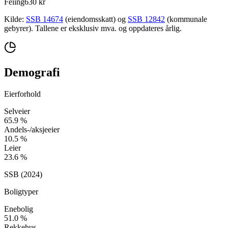
Feiing
630 kr
Kilde:
SSB 14674
(eiendomsskatt) og
SSB 12842
(kommunale
gebyrer). Tallene er eksklusiv mva. og oppdateres årlig.
Demografi
Eierforhold
Selveier
65.9
%
Andels-/aksjeeier
10.5
%
Leier
23.6
%
SSB (
2024
)
Boligtyper
Enebolig
51.0
%
Rekkehus