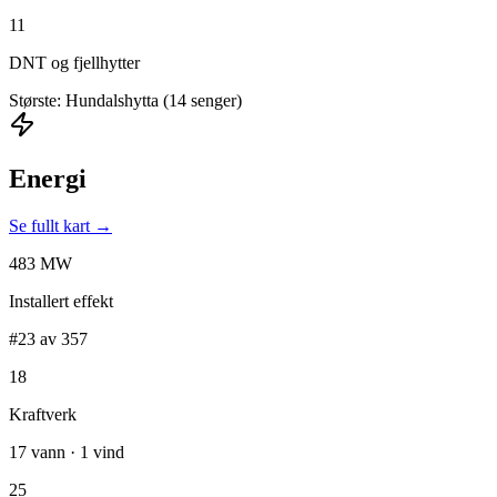
11
DNT og fjellhytter
Største: Hundalshytta (14 senger)
Energi
Se fullt kart →
483 MW
Installert effekt
#23 av 357
18
Kraftverk
17 vann · 1 vind
25