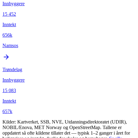
Innbyggere
15 452
Inntekt
656k
Namsos
Trøndelag
Innbyggere
15 083
Inntekt
657k
Kilder: Kartverket, SSB, NVE, Utdanningsdirektoratet (UDIR),
NOBIL/Enova, MET Norway og OpenStreetMap. Tallene er
oppdatert så ofte kildene tillater det — typisk 1–2 ganger i året for