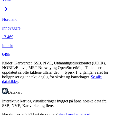
Nordland
Innbyggere
13 469
Inntekt
649k
Kilder: Kartverket, SSB, NVE, Utdanningsdirektoratet (UDIR),
NOBIL/Enova, MET Norway og OpenStreetMap. Tallene er
oppdatert så ofte kildene tillater det — typisk 1–2 ganger i året for
boligpriser og inntekt, daglig for skoler og barnehager.
Se alle
datakilder
.
Datakart
Interaktive kart og visualiseringer bygget på åpne norske data fra
SSB, NVE, Kartverket og flere.
Har du forslag? Et kart du savner?
Send meg en e-post
.