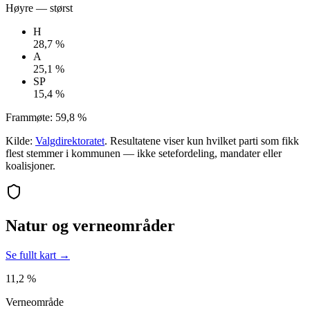
Høyre
— størst
H
28,7 %
A
25,1 %
SP
15,4 %
Frammøte:
59,8 %
Kilde:
Valgdirektoratet
. Resultatene viser kun hvilket parti som fikk
flest stemmer i kommunen — ikke setefordeling, mandater eller
koalisjoner.
Natur og verneområder
Se fullt kart →
11,2 %
Verneområde