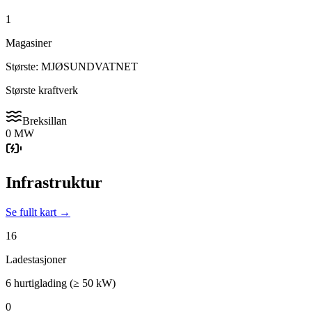
1
Magasiner
Største: MJØSUNDVATNET
Største kraftverk
Breksillan
0 MW
Infrastruktur
Se fullt kart →
16
Ladestasjoner
6 hurtiglading (≥ 50 kW)
0