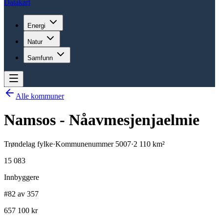
Datakart
Energi
Natur
Samfunn
Alle kommuner
Namsos - Nåavmesjenjaelmie
Trøndelag
fylke
·
Kommunenummer
5007
·
2 110
km²
15 083
Innbyggere
#82 av 357
657 100 kr