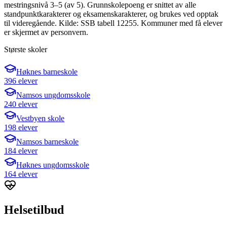
mestringsnivå 3–5 (av 5). Grunnskolepoeng er snittet av alle
standpunktkarakterer og eksamenskarakterer, og brukes ved opptak
til videregående. Kilde: SSB tabell 12255. Kommuner med få elever
er skjermet av personvern.
Største skoler
Høknes barneskole
396 elever
Namsos ungdomsskole
240 elever
Vestbyen skole
198 elever
Namsos barneskole
184 elever
Høknes ungdomsskole
164 elever
Helsetilbud