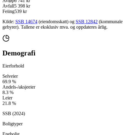
Avløp
6 741 kr
Avfall
5 398 kr
Feiing
539 kr
Kilde:
SSB 14674
(eiendomsskatt) og
SSB 12842
(kommunale
gebyrer). Tallene er eksklusiv mva. og oppdateres årlig.
Demografi
Eierforhold
Selveier
69.9
%
Andels-/aksjeeier
8.3
%
Leier
21.8
%
SSB (
2024
)
Boligtyper
Enebolig