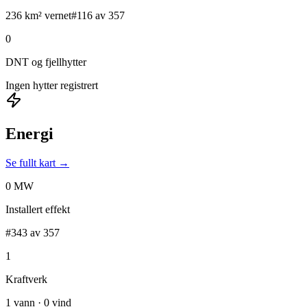
236 km² vernet
#116 av 357
0
DNT og fjellhytter
Ingen hytter registrert
Energi
Se fullt kart →
0 MW
Installert effekt
#343 av 357
1
Kraftverk
1 vann · 0 vind