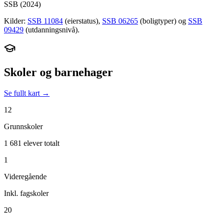
SSB (
2024
)
Kilder:
SSB 11084
(eierstatus),
SSB 06265
(boligtyper) og
SSB
09429
(utdanningsnivå).
Skoler og barnehager
Se fullt kart →
12
Grunnskoler
1 681 elever totalt
1
Videregående
Inkl. fagskoler
20