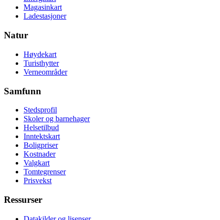
Magasinkart
Ladestasjoner
Natur
Høydekart
Turisthytter
Verneområder
Samfunn
Stedsprofil
Skoler og barnehager
Helsetilbud
Inntektskart
Boligpriser
Kostnader
Valgkart
Tomtegrenser
Prisvekst
Ressurser
Datakilder og lisenser