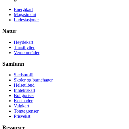
Energikart
Magasinkart
Ladestasjoner
Natur
Høydekart
Turisthytter
Verneområder
Samfunn
Stedsprofil
Skoler og barnehager
Helsetilbud
Inntektskart
Boligpriser
Kostnader
Valgkart
Tomtegrenser
Prisvekst
Ressurser