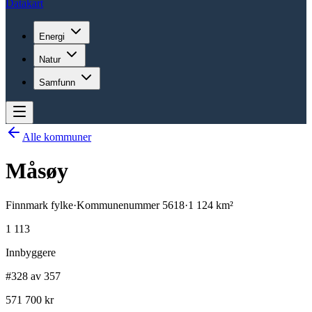
Datakart
Energi
Natur
Samfunn
Alle kommuner
Måsøy
Finnmark
fylke
·
Kommunenummer
5618
·
1 124
km²
1 113
Innbyggere
#328 av 357
571 700 kr