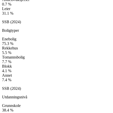
0.7
%
Leier
31.1
%
SSB (
2024
)
Boligtyper
Enebolig
75.3
%
Rekkehus
5.5
%
Tomannsbolig
7.7
%
Blokk
4.1
%
Annet
7.4
%
SSB (
2024
)
Utdanningsnivå
Grunnskole
38.4
%