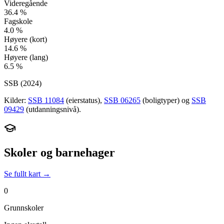
Videregående
36.4
%
Fagskole
4.0
%
Høyere (kort)
14.6
%
Høyere (lang)
6.5
%
SSB (
2024
)
Kilder:
SSB 11084
(eierstatus),
SSB 06265
(boligtyper) og
SSB
09429
(utdanningsnivå).
Skoler og barnehager
Se fullt kart →
0
Grunnskoler