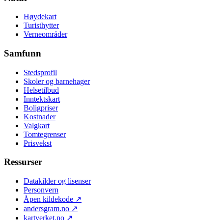
Høydekart
Turisthytter
Verneområder
Samfunn
Stedsprofil
Skoler og barnehager
Helsetilbud
Inntektskart
Boligpriser
Kostnader
Valgkart
Tomtegrenser
Prisvekst
Ressurser
Datakilder og lisenser
Personvern
Åpen kildekode
↗
andersgram.no
↗
kartverket.no
↗