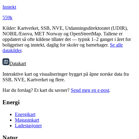
Inntekt
559k
Kilder: Kartverket, SSB, NVE, Utdanningsdirektoratet (UDIR),
NOBIL/Enova, MET Norway og OpenStreetMap. Tallene er
oppdatert så ofte kildene tillater det — typisk 1–2 ganger i året for
boligpriser og inntekt, daglig for skoler og barnehager.
Se alle
datakilder
.
Datakart
Interaktive kart og visualiseringer bygget på åpne norske data fra
SSB, NVE, Kartverket og flere.
Har du forslag? Et kart du savner?
Send meg en e-post
.
Energi
Energikart
Magasinkart
Ladestasjoner
Natur