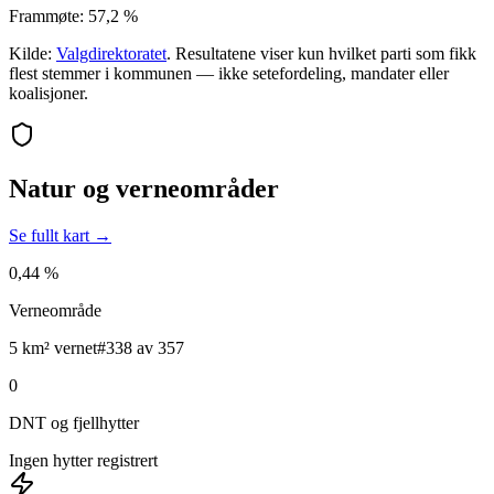
Frammøte:
57,2 %
Kilde:
Valgdirektoratet
. Resultatene viser kun hvilket parti som fikk
flest stemmer i kommunen — ikke setefordeling, mandater eller
koalisjoner.
Natur og verneområder
Se fullt kart →
0,44 %
Verneområde
5 km² vernet
#338 av 357
0
DNT og fjellhytter
Ingen hytter registrert