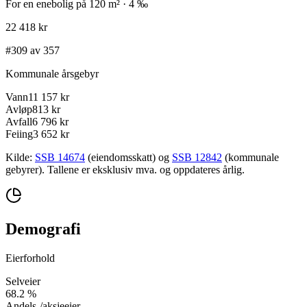
For en enebolig på 120 m² · 4 ‰
22 418 kr
#309 av 357
Kommunale årsgebyr
Vann
11 157 kr
Avløp
813 kr
Avfall
6 796 kr
Feiing
3 652 kr
Kilde:
SSB 14674
(eiendomsskatt) og
SSB 12842
(kommunale
gebyrer). Tallene er eksklusiv mva. og oppdateres årlig.
Demografi
Eierforhold
Selveier
68.2
%
Andels-/aksjeeier