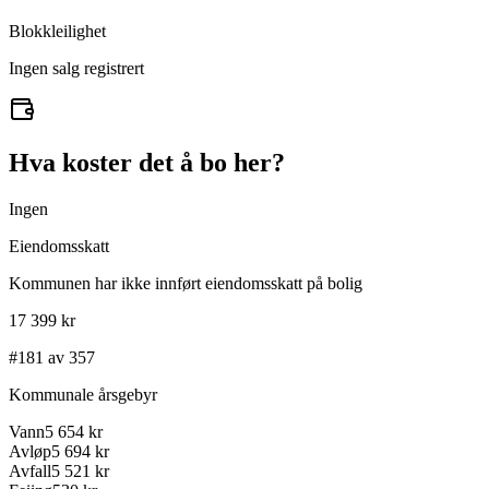
Blokkleilighet
Ingen salg registrert
Hva koster det å bo her?
Ingen
Eiendomsskatt
Kommunen har ikke innført eiendomsskatt på bolig
17 399 kr
#181 av 357
Kommunale årsgebyr
Vann
5 654 kr
Avløp
5 694 kr
Avfall
5 521 kr