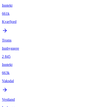
Inntekt
661k
Kvæfjord
Troms
Innbyggere
2 845
Inntekt
663k
Vaksdal
Vestland