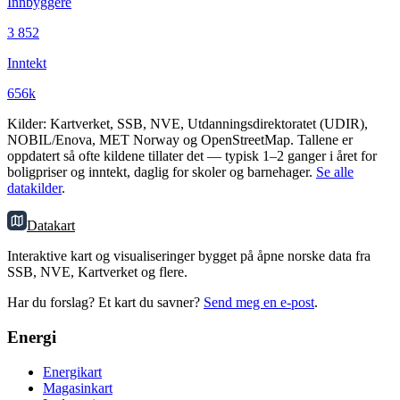
Innbyggere
3 852
Inntekt
656k
Kilder: Kartverket, SSB, NVE, Utdanningsdirektoratet (UDIR),
NOBIL/Enova, MET Norway og OpenStreetMap. Tallene er
oppdatert så ofte kildene tillater det — typisk 1–2 ganger i året for
boligpriser og inntekt, daglig for skoler og barnehager.
Se alle
datakilder
.
Datakart
Interaktive kart og visualiseringer bygget på åpne norske data fra
SSB, NVE, Kartverket og flere.
Har du forslag? Et kart du savner?
Send meg en e-post
.
Energi
Energikart
Magasinkart