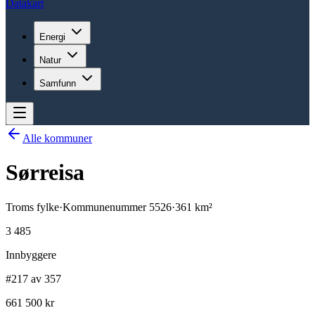
Datakart
Energi
Natur
Samfunn
Alle kommuner
Sørreisa
Troms
fylke
·
Kommunenummer
5526
·
361
km²
3 485
Innbyggere
#217 av 357
661 500 kr