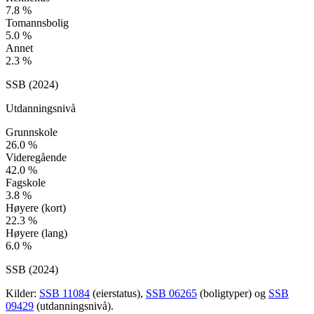
7.8
%
Tomannsbolig
5.0
%
Annet
2.3
%
SSB (
2024
)
Utdanningsnivå
Grunnskole
26.0
%
Videregående
42.0
%
Fagskole
3.8
%
Høyere (kort)
22.3
%
Høyere (lang)
6.0
%
SSB (
2024
)
Kilder:
SSB 11084
(eierstatus),
SSB 06265
(boligtyper) og
SSB
09429
(utdanningsnivå).