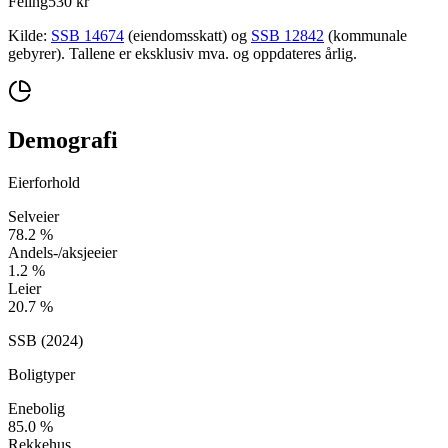
Feiing
530 kr
Kilde:
SSB 14674
(eiendomsskatt) og
SSB 12842
(kommunale
gebyrer). Tallene er eksklusiv mva. og oppdateres årlig.
Demografi
Eierforhold
Selveier
78.2
%
Andels-/aksjeeier
1.2
%
Leier
20.7
%
SSB (
2024
)
Boligtyper
Enebolig
85.0
%
Rekkehus