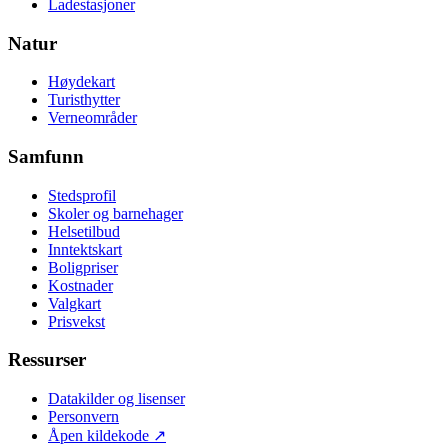
Ladestasjoner
Natur
Høydekart
Turisthytter
Verneområder
Samfunn
Stedsprofil
Skoler og barnehager
Helsetilbud
Inntektskart
Boligpriser
Kostnader
Valgkart
Prisvekst
Ressurser
Datakilder og lisenser
Personvern
Åpen kildekode
↗