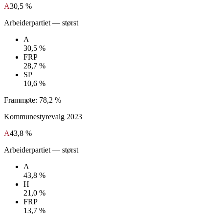
A
30,5 %
Arbeiderpartiet
— størst
A
30,5 %
FRP
28,7 %
SP
10,6 %
Frammøte:
78,2 %
Kommunestyrevalg
2023
A
43,8 %
Arbeiderpartiet
— størst
A
43,8 %
H
21,0 %
FRP
13,7 %