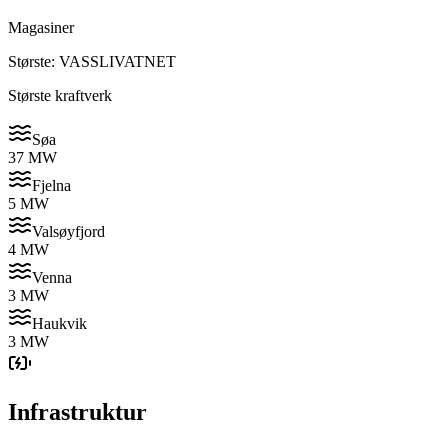
Magasiner
Største: VASSLIVATNET
Største kraftverk
Søa
37 MW
Fjelna
5 MW
Valsøyfjord
4 MW
Venna
3 MW
Haukvik
3 MW
Infrastruktur