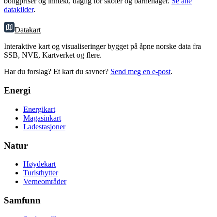
boligpriser og inntekt, daglig for skoler og barnehager.
Se alle
datakilder
.
Datakart
Interaktive kart og visualiseringer bygget på åpne norske data fra
SSB, NVE, Kartverket og flere.
Har du forslag? Et kart du savner?
Send meg en e-post
.
Energi
Energikart
Magasinkart
Ladestasjoner
Natur
Høydekart
Turisthytter
Verneområder
Samfunn