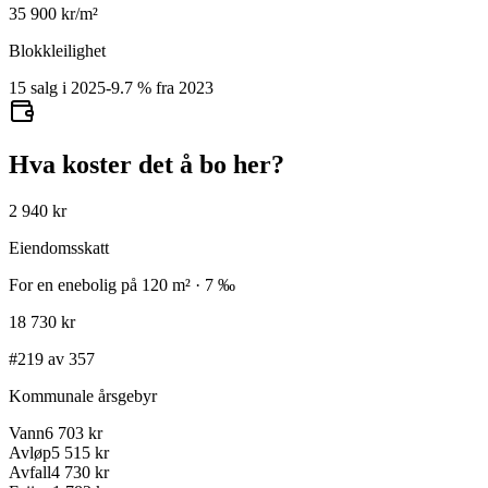
35 900
kr/m²
Blokkleilighet
15 salg i 2025
-9.7
%
fra 2023
Hva koster det å bo her?
2 940 kr
Eiendomsskatt
For en enebolig på 120 m² · 7 ‰
18 730 kr
#219 av 357
Kommunale årsgebyr
Vann
6 703 kr
Avløp
5 515 kr
Avfall
4 730 kr