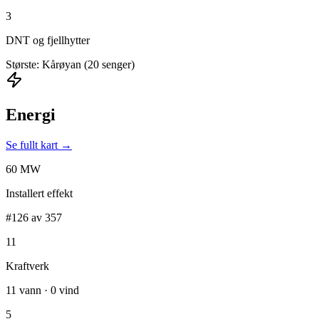
3
DNT og fjellhytter
Største: Kårøyan (20 senger)
Energi
Se fullt kart →
60 MW
Installert effekt
#126 av 357
11
Kraftverk
11 vann · 0 vind
5