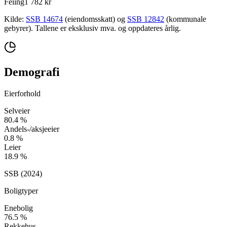
Feiing
1 782 kr
Kilde:
SSB 14674
(eiendomsskatt) og
SSB 12842
(kommunale
gebyrer). Tallene er eksklusiv mva. og oppdateres årlig.
Demografi
Eierforhold
Selveier
80.4
%
Andels-/aksjeeier
0.8
%
Leier
18.9
%
SSB (
2024
)
Boligtyper
Enebolig
76.5
%
Rekkehus