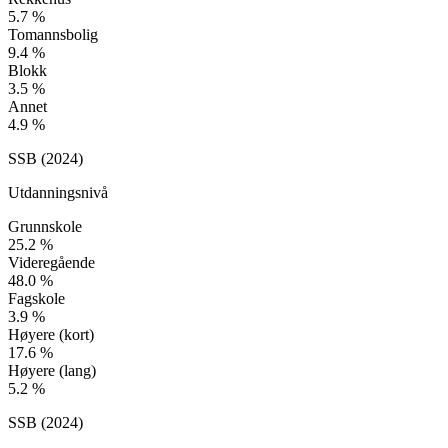
5.7
%
Tomannsbolig
9.4
%
Blokk
3.5
%
Annet
4.9
%
SSB (
2024
)
Utdanningsnivå
Grunnskole
25.2
%
Videregående
48.0
%
Fagskole
3.9
%
Høyere (kort)
17.6
%
Høyere (lang)
5.2
%
SSB (
2024
)