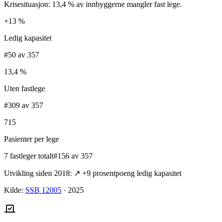
Krisesituasjon: 13,4 % av innbyggerne mangler fast lege.
+13 %
Ledig kapasitet
#50 av 357
13,4 %
Uten fastlege
#309 av 357
715
Pasienter per lege
7 fastleger totalt
#156 av 357
Utvikling siden 2018:
↗
+
9
prosentpoeng ledig kapasitet
Kilde:
SSB 12005
·
2025