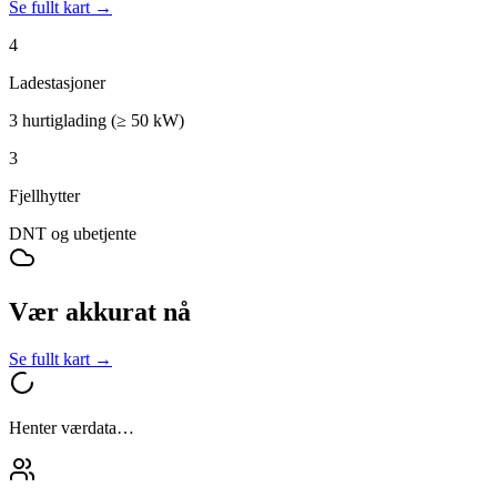
Se fullt kart →
4
Ladestasjoner
3 hurtiglading (≥ 50 kW)
3
Fjellhytter
DNT og ubetjente
Vær akkurat nå
Se fullt kart →
Henter værdata…