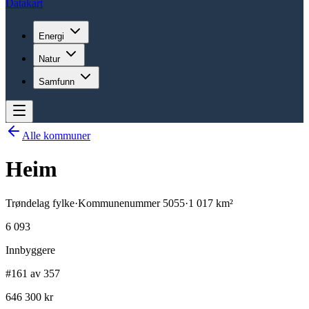
Datakart
Energi
Natur
Samfunn
Alle kommuner
Heim
Trøndelag
fylke
·
Kommunenummer
5055
·
1 017
km²
6 093
Innbyggere
#161 av 357
646 300 kr