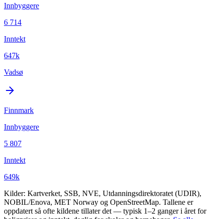
Innbyggere
6 714
Inntekt
647k
Vadsø
Finnmark
Innbyggere
5 807
Inntekt
649k
Kilder: Kartverket, SSB, NVE, Utdanningsdirektoratet (UDIR),
NOBIL/Enova, MET Norway og OpenStreetMap. Tallene er
oppdatert så ofte kildene tillater det — typisk 1–2 ganger i året for