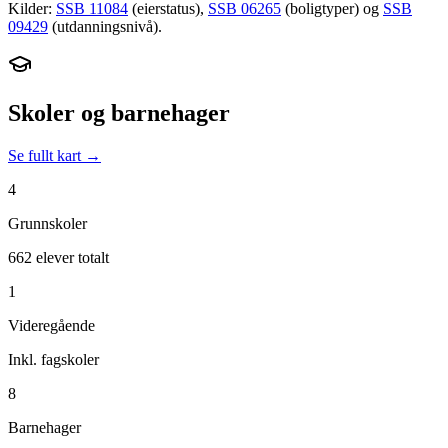
Kilder:
SSB 11084
(eierstatus),
SSB 06265
(boligtyper) og
SSB
09429
(utdanningsnivå).
Skoler og barnehager
Se fullt kart →
4
Grunnskoler
662 elever totalt
1
Videregående
Inkl. fagskoler
8
Barnehager