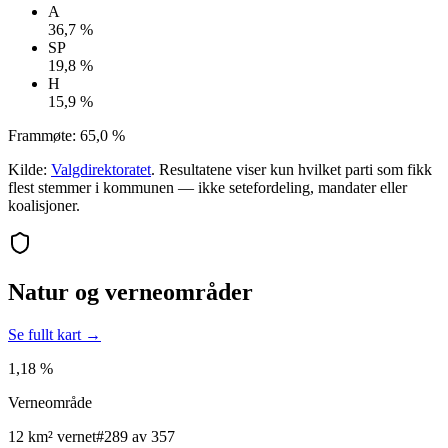
A
36,7 %
SP
19,8 %
H
15,9 %
Frammøte:
65,0 %
Kilde:
Valgdirektoratet
. Resultatene viser kun hvilket parti som fikk
flest stemmer i kommunen — ikke setefordeling, mandater eller
koalisjoner.
Natur og verneområder
Se fullt kart →
1,18 %
Verneområde
12 km² vernet
#289 av 357