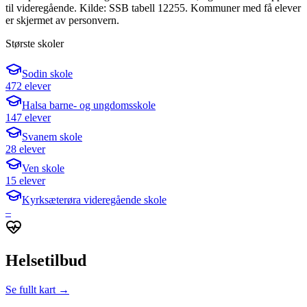
til videregående. Kilde: SSB tabell 12255. Kommuner med få elever
er skjermet av personvern.
Største skoler
Sodin skole
472 elever
Halsa barne- og ungdomsskole
147 elever
Svanem skole
28 elever
Ven skole
15 elever
Kyrksæterøra videregående skole
–
Helsetilbud
Se fullt kart →