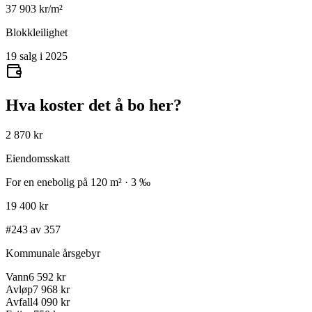
37 903
kr/m²
Blokkleilighet
19 salg i 2025
Hva koster det å bo her?
2 870 kr
Eiendomsskatt
For en enebolig på 120 m² · 3 ‰
19 400 kr
#243 av 357
Kommunale årsgebyr
Vann
6 592 kr
Avløp
7 968 kr
Avfall
4 090 kr