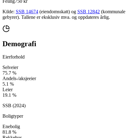
Feiing
750 kr
Kilde:
SSB 14674
(eiendomsskatt) og
SSB 12842
(kommunale
gebyrer). Tallene er eksklusiv mva. og oppdateres årlig.
Demografi
Eierforhold
Selveier
75.7
%
Andels-/aksjeeier
5.1
%
Leier
19.1
%
SSB (
2024
)
Boligtyper
Enebolig
81.8
%
Rekkehus