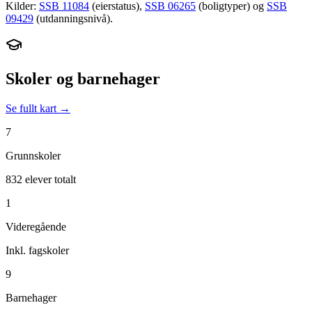
Kilder:
SSB 11084
(eierstatus),
SSB 06265
(boligtyper) og
SSB
09429
(utdanningsnivå).
Skoler og barnehager
Se fullt kart →
7
Grunnskoler
832 elever totalt
1
Videregående
Inkl. fagskoler
9
Barnehager