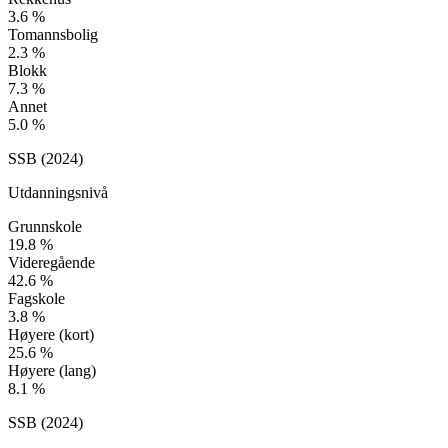
3.6
%
Tomannsbolig
2.3
%
Blokk
7.3
%
Annet
5.0
%
SSB (
2024
)
Utdanningsnivå
Grunnskole
19.8
%
Videregående
42.6
%
Fagskole
3.8
%
Høyere (kort)
25.6
%
Høyere (lang)
8.1
%
SSB (
2024
)