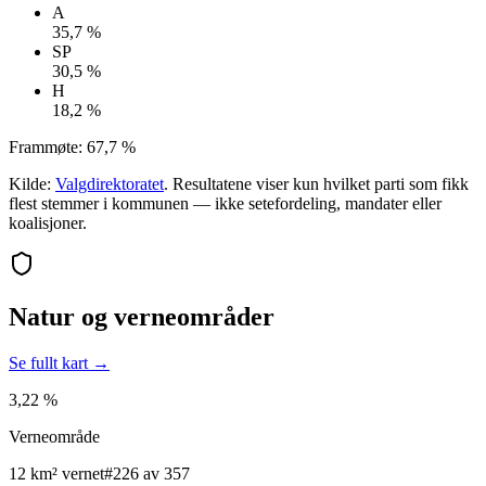
A
35,7 %
SP
30,5 %
H
18,2 %
Frammøte:
67,7 %
Kilde:
Valgdirektoratet
. Resultatene viser kun hvilket parti som fikk
flest stemmer i kommunen — ikke setefordeling, mandater eller
koalisjoner.
Natur og verneområder
Se fullt kart →
3,22 %
Verneområde
12 km² vernet
#226 av 357