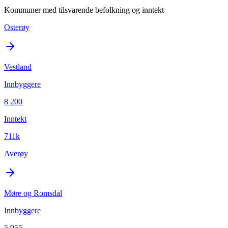
Kommuner med tilsvarende befolkning og inntekt
Osterøy
Vestland
Innbyggere
8 200
Inntekt
711k
Averøy
Møre og Romsdal
Innbyggere
5 955