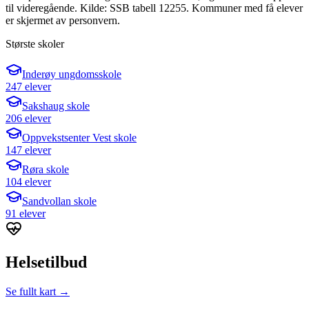
til videregående. Kilde: SSB tabell 12255. Kommuner med få elever
er skjermet av personvern.
Største skoler
Inderøy ungdomsskole
247 elever
Sakshaug skole
206 elever
Oppvekstsenter Vest skole
147 elever
Røra skole
104 elever
Sandvollan skole
91 elever
Helsetilbud
Se fullt kart →