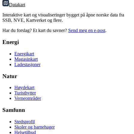
Datakart
Interaktive kart og visualiseringer bygget på åpne norske data fra
SSB, NVE, Kartverket og flere.
Har du forslag? Et kart du savner?
Send meg en e-post
.
Energi
Energikart
Magasinkart
Ladestasjoner
Natur
Høydekart
Turisthytter
Verneområder
Samfunn
Stedsprofil
Skoler og barnehager
Helsetilbud