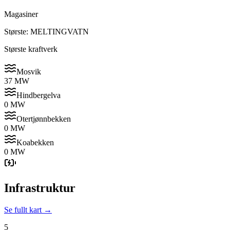
Magasiner
Største: MELTINGVATN
Største kraftverk
Mosvik
37 MW
Hindbergelva
0 MW
Otertjønnbekken
0 MW
Koabekken
0 MW
Infrastruktur
Se fullt kart →
5