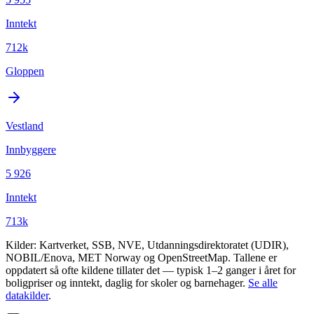
Inntekt
712k
Gloppen
Vestland
Innbyggere
5 926
Inntekt
713k
Kilder: Kartverket, SSB, NVE, Utdanningsdirektoratet (UDIR),
NOBIL/Enova, MET Norway og OpenStreetMap. Tallene er
oppdatert så ofte kildene tillater det — typisk 1–2 ganger i året for
boligpriser og inntekt, daglig for skoler og barnehager.
Se alle
datakilder
.