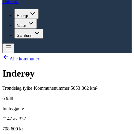
Datakart
Energi
Natur
Samfunn
Alle kommuner
Inderøy
Trøndelag
fylke
·
Kommunenummer
5053
·
362
km²
6 938
Innbyggere
#147 av 357
708 600 kr