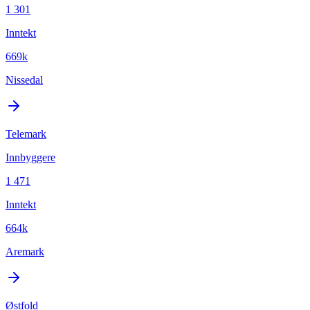
1 301
Inntekt
669k
Nissedal
Telemark
Innbyggere
1 471
Inntekt
664k
Aremark
Østfold