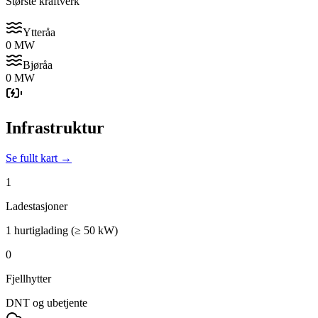
Største kraftverk
Ytteråa
0 MW
Bjøråa
0 MW
Infrastruktur
Se fullt kart →
1
Ladestasjoner
1 hurtiglading (≥ 50 kW)
0
Fjellhytter
DNT og ubetjente