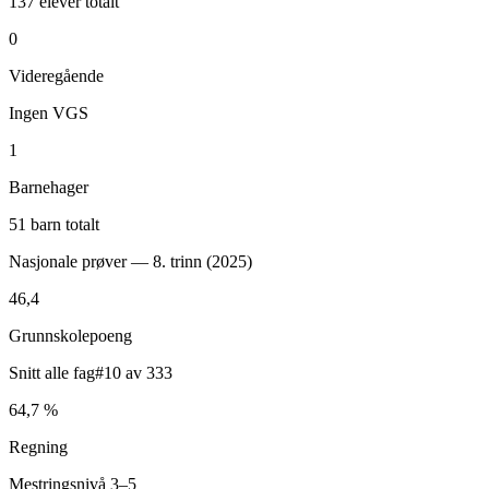
137 elever totalt
0
Videregående
Ingen VGS
1
Barnehager
51 barn totalt
Nasjonale prøver — 8. trinn (
2025
)
46,4
Grunnskolepoeng
Snitt alle fag
#10 av 333
64,7 %
Regning
Mestringsnivå 3–5