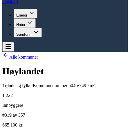
Datakart
Energi
Natur
Samfunn
Alle kommuner
Høylandet
Trøndelag
fylke
·
Kommunenummer
5046
·
749
km²
1 222
Innbyggere
#319 av 357
665 100 kr