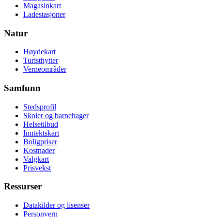
Magasinkart
Ladestasjoner
Natur
Høydekart
Turisthytter
Verneområder
Samfunn
Stedsprofil
Skoler og barnehager
Helsetilbud
Inntektskart
Boligpriser
Kostnader
Valgkart
Prisvekst
Ressurser
Datakilder og lisenser
Personvern