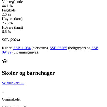
Videregående
44.1
%
Fagskole
2.0
%
Høyere (kort)
25.8
%
Høyere (lang)
6.6
%
SSB (
2024
)
Kilder:
SSB 11084
(eierstatus),
SSB 06265
(boligtyper) og
SSB
09429
(utdanningsnivå).
Skoler og barnehager
Se fullt kart →
1
Grunnskoler