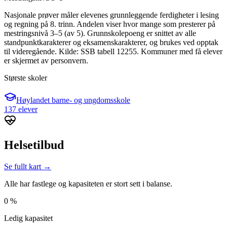
Nasjonale prøver måler elevenes grunnleggende ferdigheter i lesing
og regning på 8. trinn. Andelen viser hvor mange som presterer på
mestringsnivå 3–5 (av 5). Grunnskolepoeng er snittet av alle
standpunktkarakterer og eksamenskarakterer, og brukes ved opptak
til videregående. Kilde: SSB tabell 12255. Kommuner med få elever
er skjermet av personvern.
Største skoler
Høylandet barne- og ungdomsskole
137 elever
Helsetilbud
Se fullt kart →
Alle har fastlege og kapasiteten er stort sett i balanse.
0 %
Ledig kapasitet