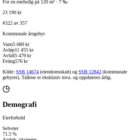
For en enebolig på 120 m² · 7 ‰
23 190 kr
#322 av 357
Kommunale årsgebyr
Vann
5 680 kr
Avløp
11 455 kr
Avfall
5 479 kr
Feiing
576 kr
Kilde:
SSB 14674
(eiendomsskatt) og
SSB 12842
(kommunale
gebyrer). Tallene er eksklusiv mva. og oppdateres årlig.
Demografi
Eierforhold
Selveier
71.5
%
Andels-/aksjeeier