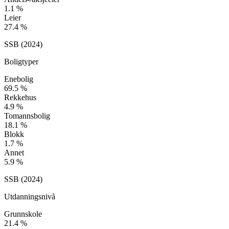
1.1
%
Leier
27.4
%
SSB (
2024
)
Boligtyper
Enebolig
69.5
%
Rekkehus
4.9
%
Tomannsbolig
18.1
%
Blokk
1.7
%
Annet
5.9
%
SSB (
2024
)
Utdanningsnivå
Grunnskole
21.4
%