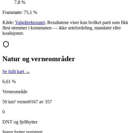
7,8 %
Frammøte:
75,1 %
Kilde:
Valgdirektoratet
. Resultatene viser kun hvilket parti som fikk
flest stemmer i kommunen — ikke setefordeling, mandater eller
koalisjoner.
Natur og verneområder
Se fullt kart →
6,61 %
Verneområde
50 km² vernet
#167 av 357
0
DNT og fjellhytter
Ingen hytter registrert