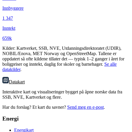
Innbyggere
1 347
Inntekt
659k
Kilder: Kartverket, SSB, NVE, Utdanningsdirektoratet (UDIR),
NOBIL/Enova, MET Norway og OpenStreetMap. Tallene er
oppdatert så ofte kildene tillater det — typisk 1–2 ganger i året for
boligpriser og inntekt, daglig for skoler og barnehager.
Se alle
datakilder
.
Datakart
Interaktive kart og visualiseringer bygget på åpne norske data fra
SSB, NVE, Kartverket og flere.
Har du forslag? Et kart du savner?
Send meg en e-post
.
Energi
Energikart