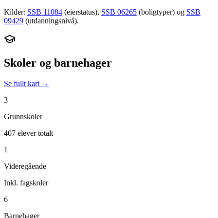
Kilder:
SSB 11084
(eierstatus),
SSB 06265
(boligtyper) og
SSB
09429
(utdanningsnivå).
Skoler og barnehager
Se fullt kart →
3
Grunnskoler
407 elever totalt
1
Videregående
Inkl. fagskoler
6
Barnehager