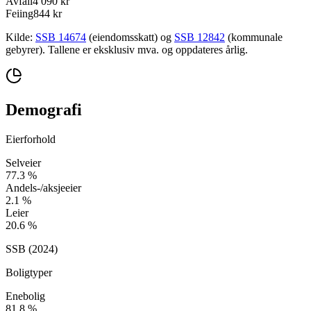
Avfall
4 090 kr
Feiing
844 kr
Kilde:
SSB 14674
(eiendomsskatt) og
SSB 12842
(kommunale
gebyrer). Tallene er eksklusiv mva. og oppdateres årlig.
Demografi
Eierforhold
Selveier
77.3
%
Andels-/aksjeeier
2.1
%
Leier
20.6
%
SSB (
2024
)
Boligtyper
Enebolig
81.8
%