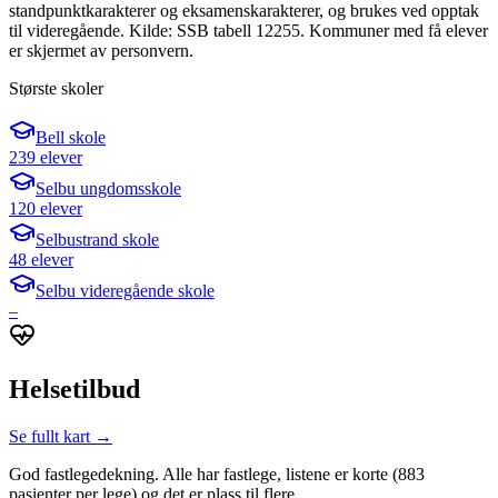
standpunktkarakterer og eksamenskarakterer, og brukes ved opptak
til videregående. Kilde: SSB tabell 12255. Kommuner med få elever
er skjermet av personvern.
Største skoler
Bell skole
239 elever
Selbu ungdomsskole
120 elever
Selbustrand skole
48 elever
Selbu videregående skole
–
Helsetilbud
Se fullt kart →
God fastlegedekning. Alle har fastlege, listene er korte (883
pasienter per lege) og det er plass til flere.