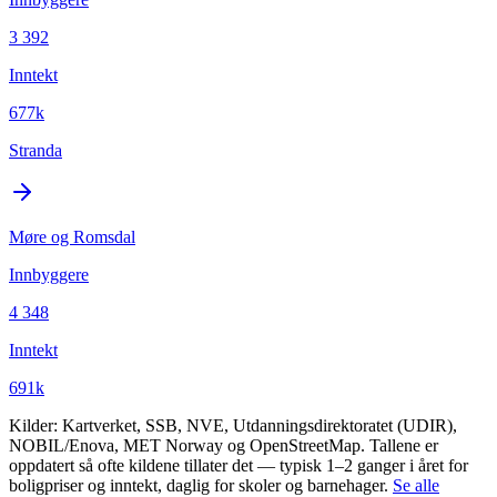
3 392
Inntekt
677k
Stranda
Møre og Romsdal
Innbyggere
4 348
Inntekt
691k
Kilder: Kartverket, SSB, NVE, Utdanningsdirektoratet (UDIR),
NOBIL/Enova, MET Norway og OpenStreetMap. Tallene er
oppdatert så ofte kildene tillater det — typisk 1–2 ganger i året for
boligpriser og inntekt, daglig for skoler og barnehager.
Se alle