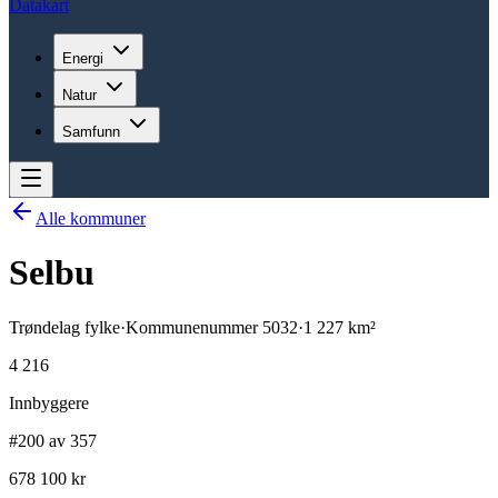
Datakart
Energi
Natur
Samfunn
Alle kommuner
Selbu
Trøndelag
fylke
·
Kommunenummer
5032
·
1 227
km²
4 216
Innbyggere
#200 av 357
678 100 kr