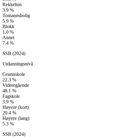
Rekkehus
3.9
%
Tomannsbolig
5.9
%
Blokk
1.0
%
Annet
7.4
%
SSB (
2024
)
Utdanningsnivå
Grunnskole
22.3
%
Videregående
48.1
%
Fagskole
3.9
%
Høyere (kort)
20.4
%
Høyere (lang)
5.3
%
SSB (
2024
)