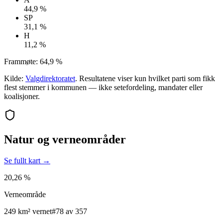
44,9 %
SP
31,1 %
H
11,2 %
Frammøte:
64,9 %
Kilde:
Valgdirektoratet
. Resultatene viser kun hvilket parti som fikk
flest stemmer i kommunen — ikke setefordeling, mandater eller
koalisjoner.
Natur og verneområder
Se fullt kart →
20,26 %
Verneområde
249 km² vernet
#78 av 357