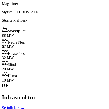
Magasiner
Største: SELBUSJØEN
Største kraftverk
Stokkfjellet
88 MW
Nedre Nea
67 MW
Hegsetfoss
32 MW
Slind
20 MW
Usma
10 MW
Infrastruktur
Se fullt kart →