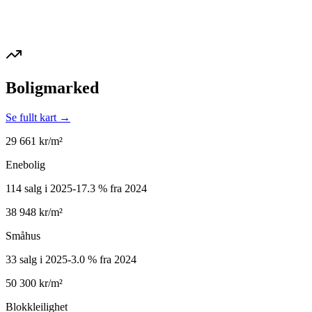
Boligmarked
Se fullt kart →
29 661
kr/m²
Enebolig
114 salg i 2025
-17.3
%
fra 2024
38 948
kr/m²
Småhus
33 salg i 2025
-3.0
%
fra 2024
50 300
kr/m²
Blokkleilighet