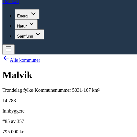
Datakart
Energi
Natur
Samfunn
Alle kommuner
Malvik
Trøndelag
fylke
·
Kommunenummer
5031
·
167
km²
14 783
Innbyggere
#85 av 357
795 000 kr