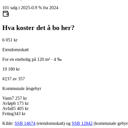
101 salg i 2025
-0.9
%
fra 2024
Hva koster det å bo her?
6 051 kr
Eiendomsskatt
For en enebolig på 120 m² · 4 ‰
19 180 kr
#237 av 357
Kommunale årsgebyr
Vann
7 257 kr
Avløp
6 175 kr
Avfall
5 405 kr
Feiing
343 kr
Kilde:
SSB 14674
(eiendomsskatt) og
SSB 12842
(kommunale gebyrer