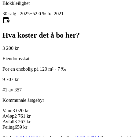
Blokkleilighet
30 salg i 2025
+
52.0
%
fra 2021
Hva koster det å bo her?
3 200 kr
Eiendomsskatt
For en enebolig på 120 m² · 7 ‰
9 707 kr
#1 av 357
Kommunale årsgebyr
Vann
3 020 kr
Avløp
2 761 kr
Avfall
3 267 kr
Feiing
659 kr