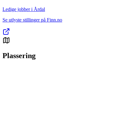
Ledige jobber i Årdal
Se utlyste stillinger på Finn.no
Plassering