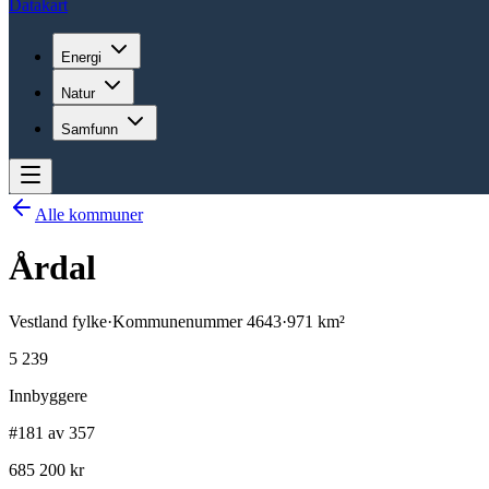
Datakart
Energi
Natur
Samfunn
Alle kommuner
Årdal
Vestland
fylke
·
Kommunenummer
4643
·
971
km²
5 239
Innbyggere
#181 av 357
685 200 kr