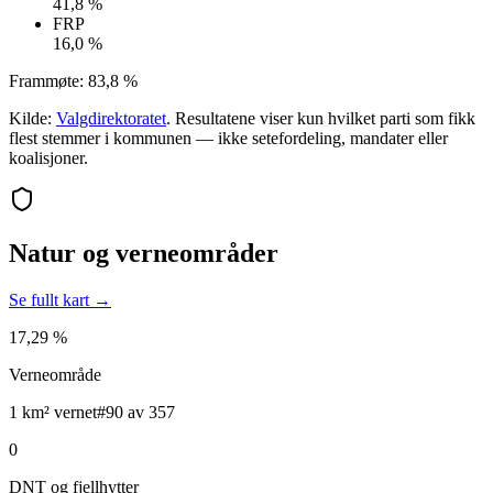
41,8 %
FRP
16,0 %
Frammøte:
83,8 %
Kilde:
Valgdirektoratet
. Resultatene viser kun hvilket parti som fikk
flest stemmer i kommunen — ikke setefordeling, mandater eller
koalisjoner.
Natur og verneområder
Se fullt kart →
17,29 %
Verneområde
1 km² vernet
#90 av 357
0
DNT og fjellhytter