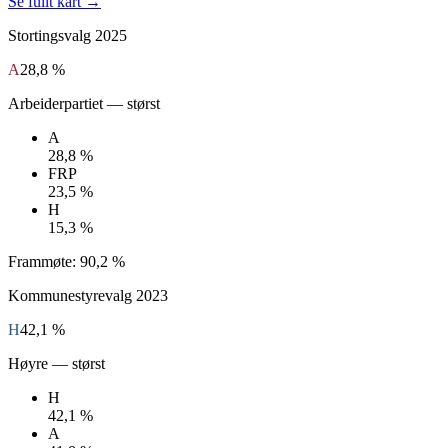
Se fullt kart →
Stortingsvalg
2025
A
28,8 %
Arbeiderpartiet
— størst
A
28,8 %
FRP
23,5 %
H
15,3 %
Frammøte:
90,2 %
Kommunestyrevalg
2023
H
42,1 %
Høyre
— størst
H
42,1 %
A