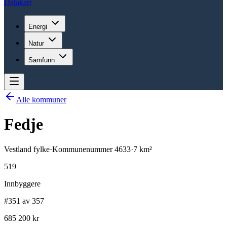
Datakart
Energi
Natur
Samfunn
Alle kommuner
Fedje
Vestland
fylke
·
Kommunenummer
4633
·
7
km²
519
Innbyggere
#351 av 357
685 200 kr