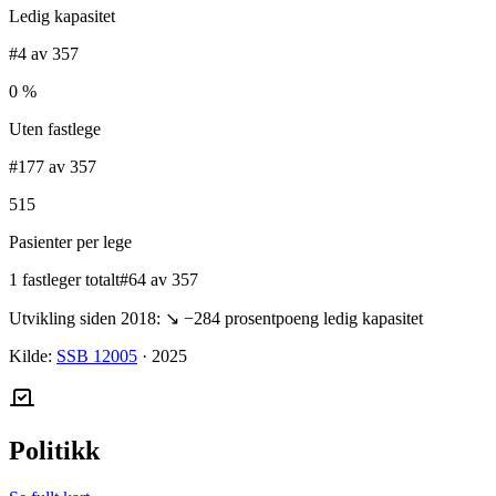
Ledig kapasitet
#4 av 357
0 %
Uten fastlege
#177 av 357
515
Pasienter per lege
1 fastleger totalt
#64 av 357
Utvikling siden 2018:
↘
−284
prosentpoeng ledig kapasitet
Kilde:
SSB 12005
·
2025
Politikk