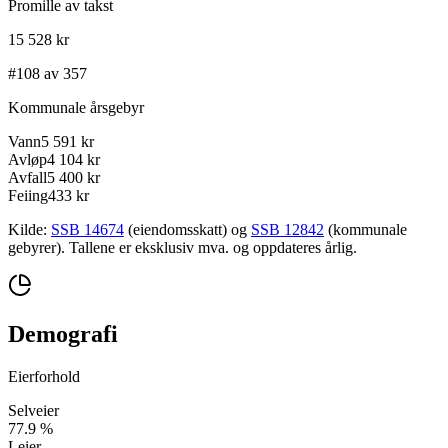
Promille av takst
15 528 kr
#108 av 357
Kommunale årsgebyr
Vann
5 591 kr
Avløp
4 104 kr
Avfall
5 400 kr
Feiing
433 kr
Kilde:
SSB 14674
(eiendomsskatt) og
SSB 12842
(kommunale
gebyrer). Tallene er eksklusiv mva. og oppdateres årlig.
Demografi
Eierforhold
Selveier
77.9
%
Leier