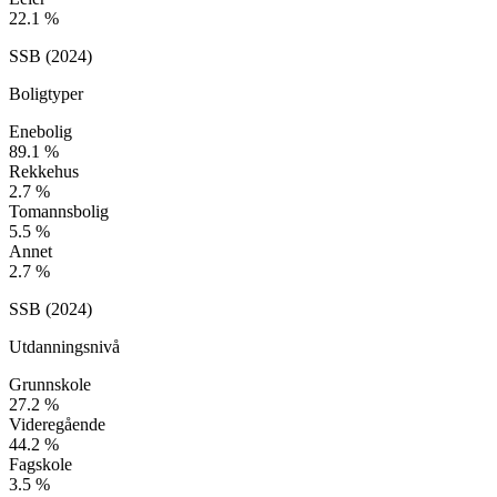
22.1
%
SSB (
2024
)
Boligtyper
Enebolig
89.1
%
Rekkehus
2.7
%
Tomannsbolig
5.5
%
Annet
2.7
%
SSB (
2024
)
Utdanningsnivå
Grunnskole
27.2
%
Videregående
44.2
%
Fagskole
3.5
%