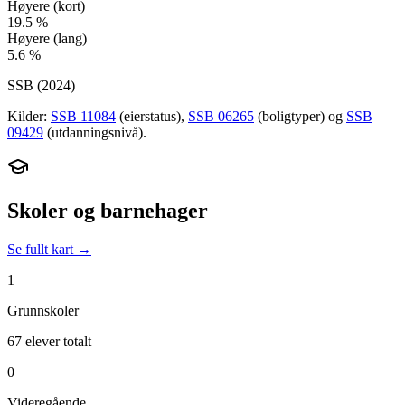
Høyere (kort)
19.5
%
Høyere (lang)
5.6
%
SSB (
2024
)
Kilder:
SSB 11084
(eierstatus),
SSB 06265
(boligtyper) og
SSB
09429
(utdanningsnivå).
Skoler og barnehager
Se fullt kart →
1
Grunnskoler
67 elever totalt
0
Videregående