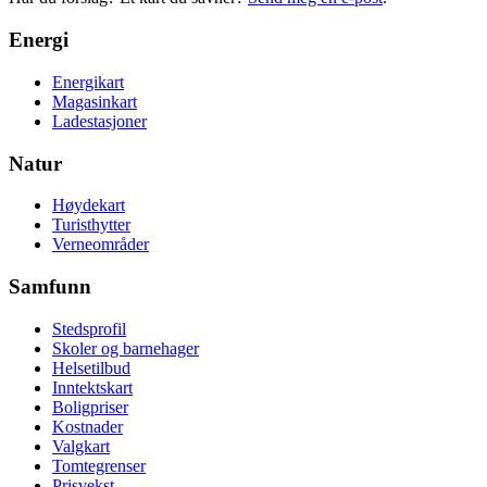
Energi
Energikart
Magasinkart
Ladestasjoner
Natur
Høydekart
Turisthytter
Verneområder
Samfunn
Stedsprofil
Skoler og barnehager
Helsetilbud
Inntektskart
Boligpriser
Kostnader
Valgkart
Tomtegrenser
Prisvekst