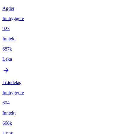
Agder
Innbyggere
923
Inntekt
687k
Leka
Trøndelag
Innbyggere
604
Inntekt
666k
Ulvik