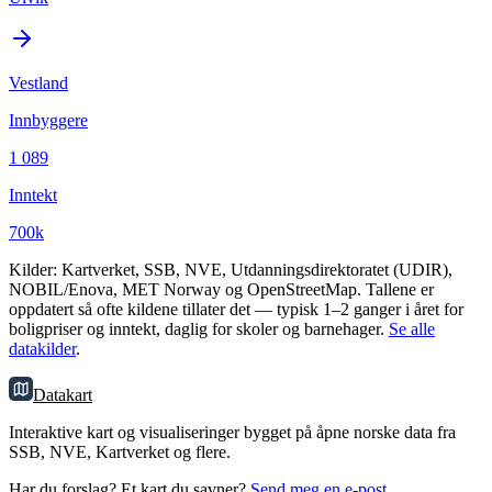
Vestland
Innbyggere
1 089
Inntekt
700k
Kilder: Kartverket, SSB, NVE, Utdanningsdirektoratet (UDIR),
NOBIL/Enova, MET Norway og OpenStreetMap. Tallene er
oppdatert så ofte kildene tillater det — typisk 1–2 ganger i året for
boligpriser og inntekt, daglig for skoler og barnehager.
Se alle
datakilder
.
Datakart
Interaktive kart og visualiseringer bygget på åpne norske data fra
SSB, NVE, Kartverket og flere.
Har du forslag? Et kart du savner?
Send meg en e-post
.