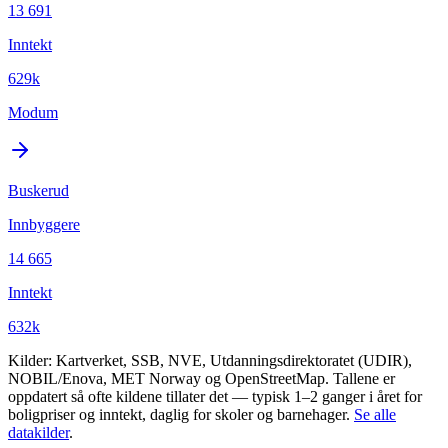
13 691
Inntekt
629k
Modum
Buskerud
Innbyggere
14 665
Inntekt
632k
Kilder: Kartverket, SSB, NVE, Utdanningsdirektoratet (UDIR),
NOBIL/Enova, MET Norway og OpenStreetMap. Tallene er
oppdatert så ofte kildene tillater det — typisk 1–2 ganger i året for
boligpriser og inntekt, daglig for skoler og barnehager.
Se alle
datakilder
.