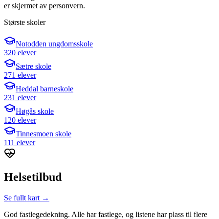
er skjermet av personvern.
Største skoler
Notodden ungdomsskole
320 elever
Sætre skole
271 elever
Heddal barneskole
231 elever
Høgås skole
120 elever
Tinnesmoen skole
111 elever
Helsetilbud
Se fullt kart →
God fastlegedekning. Alle har fastlege, og listene har plass til flere