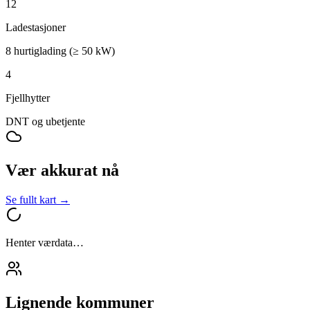
12
Ladestasjoner
8 hurtiglading (≥ 50 kW)
4
Fjellhytter
DNT og ubetjente
Vær akkurat nå
Se fullt kart →
Henter værdata…
Lignende kommuner