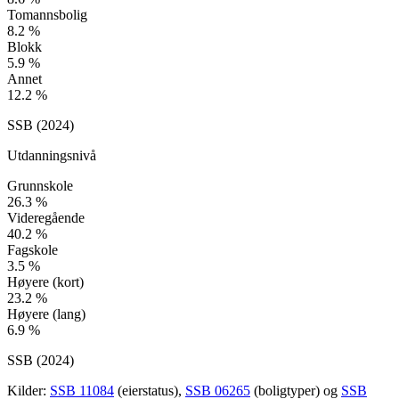
Tomannsbolig
8.2
%
Blokk
5.9
%
Annet
12.2
%
SSB (
2024
)
Utdanningsnivå
Grunnskole
26.3
%
Videregående
40.2
%
Fagskole
3.5
%
Høyere (kort)
23.2
%
Høyere (lang)
6.9
%
SSB (
2024
)
Kilder:
SSB 11084
(eierstatus),
SSB 06265
(boligtyper) og
SSB