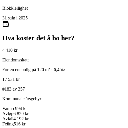
Blokkleilighet
31 salg i 2025
Hva koster det å bo her?
4 410 kr
Eiendomsskatt
For en enebolig på 120 m² · 6,4 ‰
17 531 kr
#183 av 357
Kommunale årsgebyr
Vann
5 994 kr
Avløp
6 829 kr
Avfall
4 192 kr
Feiing
516 kr