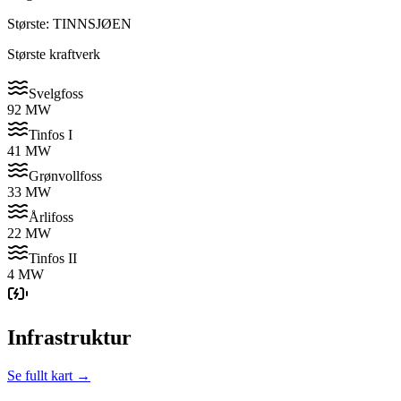
Største: TINNSJØEN
Største kraftverk
Svelgfoss
92 MW
Tinfos I
41 MW
Grønvollfoss
33 MW
Årlifoss
22 MW
Tinfos II
4 MW
Infrastruktur
Se fullt kart →