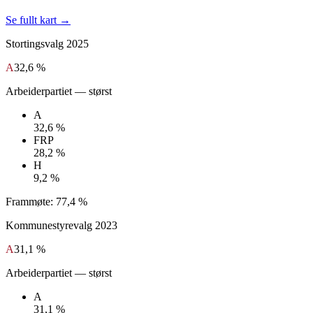
Se fullt kart →
Stortingsvalg
2025
A
32,6 %
Arbeiderpartiet
— størst
A
32,6 %
FRP
28,2 %
H
9,2 %
Frammøte:
77,4 %
Kommunestyrevalg
2023
A
31,1 %
Arbeiderpartiet
— størst
A
31,1 %