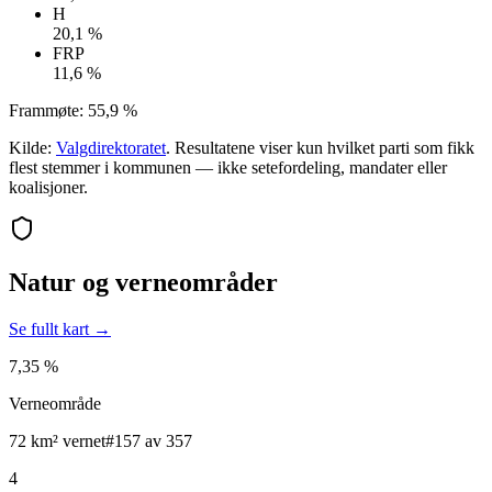
H
20,1 %
FRP
11,6 %
Frammøte:
55,9 %
Kilde:
Valgdirektoratet
. Resultatene viser kun hvilket parti som fikk
flest stemmer i kommunen — ikke setefordeling, mandater eller
koalisjoner.
Natur og verneområder
Se fullt kart →
7,35 %
Verneområde
72 km² vernet
#157 av 357
4