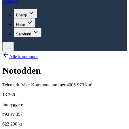
Datakart
Energi
Natur
Samfunn
Alle kommuner
Notodden
Telemark
fylke
·
Kommunenummer
4005
·
979
km²
13 266
Innbyggere
#93 av 357
622 200 kr