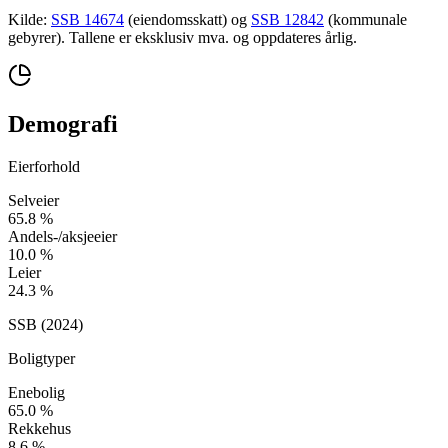
Kilde:
SSB 14674
(eiendomsskatt) og
SSB 12842
(kommunale
gebyrer). Tallene er eksklusiv mva. og oppdateres årlig.
Demografi
Eierforhold
Selveier
65.8
%
Andels-/aksjeeier
10.0
%
Leier
24.3
%
SSB (
2024
)
Boligtyper
Enebolig
65.0
%
Rekkehus
8.6
%