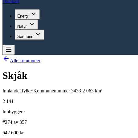
Datakart
Energi
Natur
Samfunn
Alle kommuner
Skjåk
Innlandet
fylke
·
Kommunenummer
3433
·
2 063
km²
2 141
Innbyggere
#274 av 357
642 600 kr