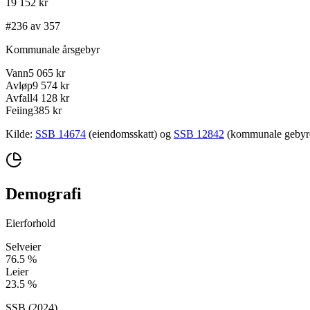
19 152 kr
#236 av 357
Kommunale årsgebyr
Vann
5 065 kr
Avløp
9 574 kr
Avfall
4 128 kr
Feiing
385 kr
Kilde:
SSB 14674
(eiendomsskatt) og
SSB 12842
(kommunale gebyrer
Demografi
Eierforhold
Selveier
76.5
%
Leier
23.5
%
SSB (
2024
)