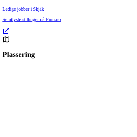
Ledige jobber i Skjåk
Se utlyste stillinger på Finn.no
Plassering