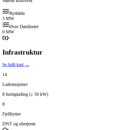
Største kraftverk
Ryddøla
3 MW
Øvre Dørålseter
0 MW
Infrastruktur
Se fullt kart →
14
Ladestasjoner
8 hurtiglading (≥ 50 kW)
8
Fjellhytter
DNT og ubetjente