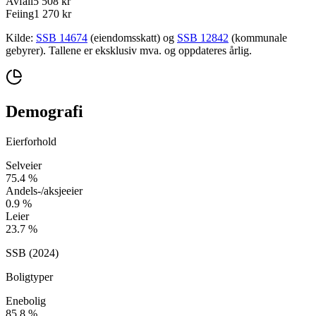
Avfall
5 508 kr
Feiing
1 270 kr
Kilde:
SSB 14674
(eiendomsskatt) og
SSB 12842
(kommunale
gebyrer). Tallene er eksklusiv mva. og oppdateres årlig.
Demografi
Eierforhold
Selveier
75.4
%
Andels-/aksjeeier
0.9
%
Leier
23.7
%
SSB (
2024
)
Boligtyper
Enebolig
85.8
%