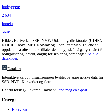
Innbyggere
2 634
Inntekt
564k
Kilder: Kartverket, SSB, NVE, Utdanningsdirektoratet (UDIR),
NOBIL/Enova, MET Norway og OpenStreetMap. Tallene er
oppdatert så ofte kildene tillater det — typisk 1–2 ganger i året for
boligpriser og inntekt, daglig for skoler og barnehager.
Se alle
datakilder
.
Datakart
Interaktive kart og visualiseringer bygget på åpne norske data fra
SSB, NVE, Kartverket og flere.
Har du forslag? Et kart du savner?
Send meg en e-post
.
Energi
Energikart