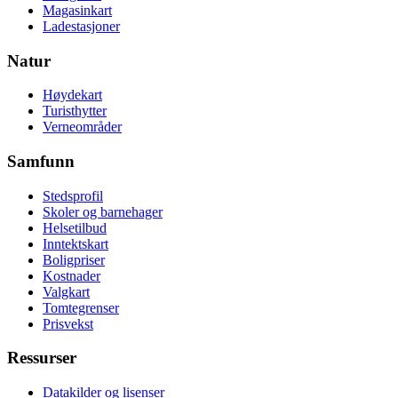
Magasinkart
Ladestasjoner
Natur
Høydekart
Turisthytter
Verneområder
Samfunn
Stedsprofil
Skoler og barnehager
Helsetilbud
Inntektskart
Boligpriser
Kostnader
Valgkart
Tomtegrenser
Prisvekst
Ressurser
Datakilder og lisenser