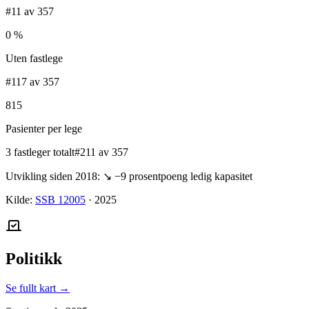
#11 av 357
0 %
Uten fastlege
#117 av 357
815
Pasienter per lege
3 fastleger totalt
#211 av 357
Utvikling siden 2018:
↘
−9
prosentpoeng ledig kapasitet
Kilde:
SSB 12005
·
2025
Politikk
Se fullt kart →