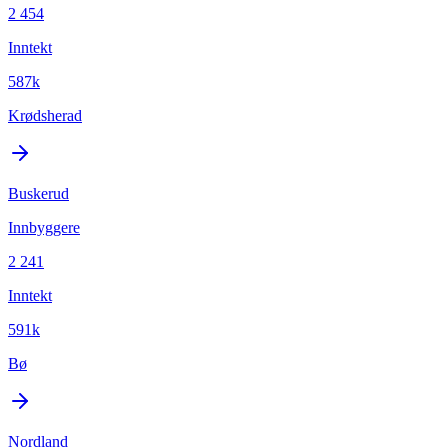
2 454
Inntekt
587k
Krødsherad
Buskerud
Innbyggere
2 241
Inntekt
591k
Bø
Nordland