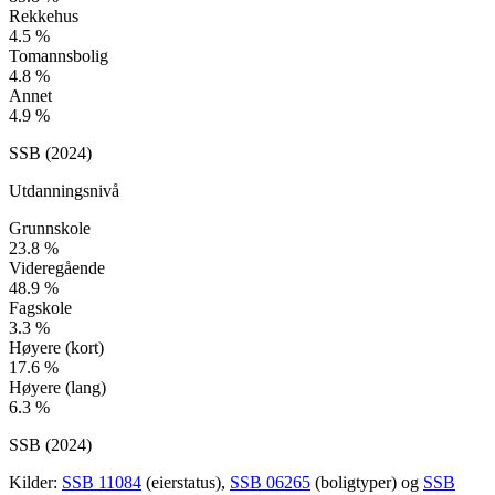
Rekkehus
4.5
%
Tomannsbolig
4.8
%
Annet
4.9
%
SSB (
2024
)
Utdanningsnivå
Grunnskole
23.8
%
Videregående
48.9
%
Fagskole
3.3
%
Høyere (kort)
17.6
%
Høyere (lang)
6.3
%
SSB (
2024
)
Kilder:
SSB 11084
(eierstatus),
SSB 06265
(boligtyper) og
SSB