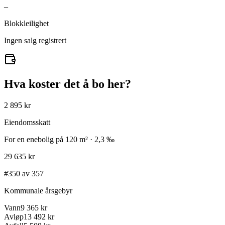
–
Blokkleilighet
Ingen salg registrert
Hva koster det å bo her?
2 895 kr
Eiendomsskatt
For en enebolig på 120 m² · 2,3 ‰
29 635 kr
#350 av 357
Kommunale årsgebyr
Vann
9 365 kr
Avløp
13 492 kr