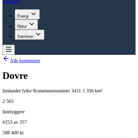
Datakart
Energi
Natur
Samfunn
Alle kommuner
Dovre
Innlandet
fylke
·
Kommunenummer
3431
·
1 356
km²
2 503
Innbyggere
#253 av 357
588 400 kr