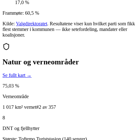
17,0 %
Frammøte:
60,5 %
Kilde:
Valgdirektoratet
. Resultatene viser kun hvilket parti som fikk
flest stemmer i kommunen — ikke setefordeling, mandater eller
koalisjoner.
Natur og verneområder
Se fullt kart →
75,03 %
Verneområde
1 017 km² vernet
#2 av 357
8
DNT og fjellhytter
Største: Toftemo Turiststasjon (140 senger)