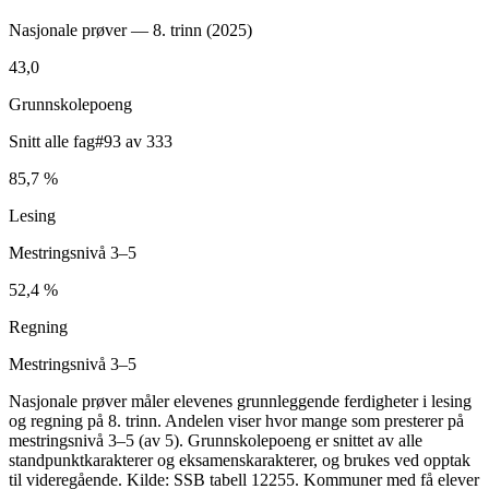
Nasjonale prøver — 8. trinn (
2025
)
43,0
Grunnskolepoeng
Snitt alle fag
#93 av 333
85,7 %
Lesing
Mestringsnivå 3–5
52,4 %
Regning
Mestringsnivå 3–5
Nasjonale prøver måler elevenes grunnleggende ferdigheter i lesing
og regning på 8. trinn. Andelen viser hvor mange som presterer på
mestringsnivå 3–5 (av 5). Grunnskolepoeng er snittet av alle
standpunktkarakterer og eksamenskarakterer, og brukes ved opptak
til videregående. Kilde: SSB tabell 12255. Kommuner med få elever