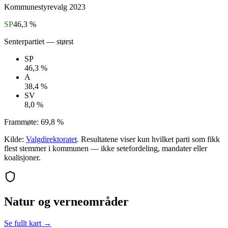
Kommunestyrevalg
2023
SP
46,3 %
Senterpartiet
— størst
SP
46,3 %
A
38,4 %
SV
8,0 %
Frammøte:
69,8 %
Kilde:
Valgdirektoratet
. Resultatene viser kun hvilket parti som fikk
flest stemmer i kommunen — ikke setefordeling, mandater eller
koalisjoner.
Natur og verneområder
Se fullt kart →