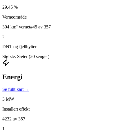
29,45 %
Verneområde
304 km² vernet
#45 av 357
2
DNT og fjellhytter
Største: Sæter (20 senger)
Energi
Se fullt kart →
3 MW
Installert effekt
#232 av 357
1