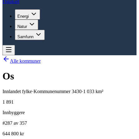
Datakart
Energi
Natur
Samfunn
Alle kommuner
Os
Innlandet
fylke
·
Kommunenummer
3430
·
1 033
km²
1 891
Innbyggere
#287 av 357
644 800 kr