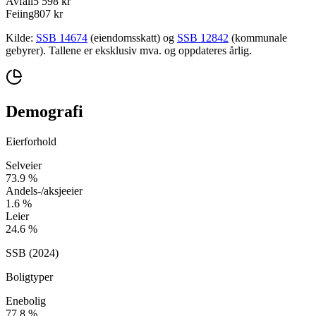
Avfall
5 598 kr
Feiing
807 kr
Kilde:
SSB 14674
(eiendomsskatt) og
SSB 12842
(kommunale
gebyrer). Tallene er eksklusiv mva. og oppdateres årlig.
Demografi
Eierforhold
Selveier
73.9
%
Andels-/aksjeeier
1.6
%
Leier
24.6
%
SSB (
2024
)
Boligtyper
Enebolig
77.8
%