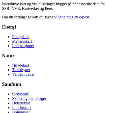
Interaktive kart og visualiseringer bygget på åpne norske data fra
SSB, NVE, Kartverket og flere.
Har du forslag? Et kart du savner?
Send meg en e-post
.
Energi
Energikart
Magasinkart
Ladestasjoner
Natur
Høydekart
Turisthytter
Verneområder
Samfunn
Stedsprofil
Skoler og barnehager
Helsetilbud
Inntektskart
Boligpriser