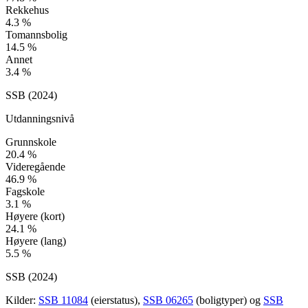
Rekkehus
4.3
%
Tomannsbolig
14.5
%
Annet
3.4
%
SSB (
2024
)
Utdanningsnivå
Grunnskole
20.4
%
Videregående
46.9
%
Fagskole
3.1
%
Høyere (kort)
24.1
%
Høyere (lang)
5.5
%
SSB (
2024
)
Kilder:
SSB 11084
(eierstatus),
SSB 06265
(boligtyper) og
SSB