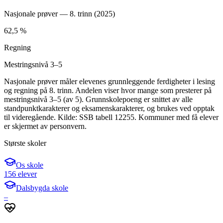
Nasjonale prøver — 8. trinn (
2025
)
62,5 %
Regning
Mestringsnivå 3–5
Nasjonale prøver måler elevenes grunnleggende ferdigheter i lesing
og regning på 8. trinn. Andelen viser hvor mange som presterer på
mestringsnivå 3–5 (av 5). Grunnskolepoeng er snittet av alle
standpunktkarakterer og eksamenskarakterer, og brukes ved opptak
til videregående. Kilde: SSB tabell 12255. Kommuner med få elever
er skjermet av personvern.
Største skoler
Os skole
156 elever
Dalsbygda skole
–