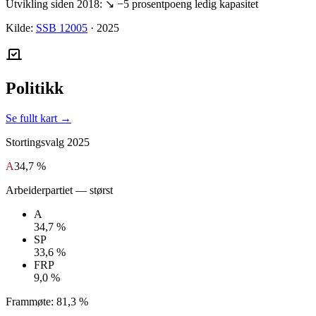
Utvikling siden 2018:
↘
−5
prosentpoeng ledig kapasitet
Kilde:
SSB 12005
·
2025
Politikk
Se fullt kart →
Stortingsvalg
2025
A
34,7 %
Arbeiderpartiet
— størst
A
34,7 %
SP
33,6 %
FRP
9,0 %
Frammøte:
81,3 %