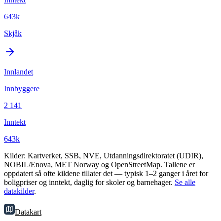
643k
Skjåk
Innlandet
Innbyggere
2 141
Inntekt
643k
Kilder: Kartverket, SSB, NVE, Utdanningsdirektoratet (UDIR),
NOBIL/Enova, MET Norway og OpenStreetMap. Tallene er
oppdatert så ofte kildene tillater det — typisk 1–2 ganger i året for
boligpriser og inntekt, daglig for skoler og barnehager.
Se alle
datakilder
.
Datakart