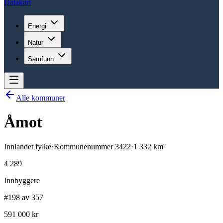
Datakart
Energi
Natur
Samfunn
Alle kommuner
Åmot
Innlandet
fylke
·
Kommunenummer
3422
·
1 332
km²
4 289
Innbyggere
#198 av 357
591 000 kr