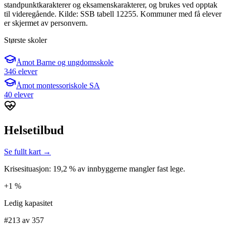
standpunktkarakterer og eksamenskarakterer, og brukes ved opptak
til videregående. Kilde: SSB tabell 12255. Kommuner med få elever
er skjermet av personvern.
Største skoler
Åmot Barne og ungdomsskole
346 elever
Åmot montessoriskole SA
40 elever
Helsetilbud
Se fullt kart →
Krisesituasjon: 19,2 % av innbyggerne mangler fast lege.
+1 %
Ledig kapasitet
#213 av 357