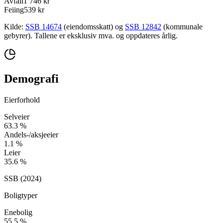
Avfall
1 746 kr
Feiing
539 kr
Kilde:
SSB 14674
(eiendomsskatt) og
SSB 12842
(kommunale
gebyrer). Tallene er eksklusiv mva. og oppdateres årlig.
Demografi
Eierforhold
Selveier
63.3
%
Andels-/aksjeeier
1.1
%
Leier
35.6
%
SSB (
2024
)
Boligtyper
Enebolig
55.5
%