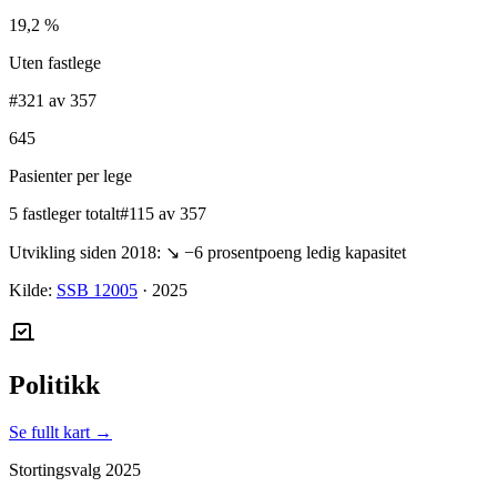
19,2 %
Uten fastlege
#321 av 357
645
Pasienter per lege
5 fastleger totalt
#115 av 357
Utvikling siden 2018:
↘
−6
prosentpoeng ledig kapasitet
Kilde:
SSB 12005
·
2025
Politikk
Se fullt kart →
Stortingsvalg
2025