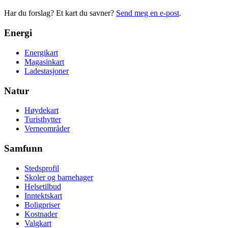
Har du forslag? Et kart du savner?
Send meg en e-post
.
Energi
Energikart
Magasinkart
Ladestasjoner
Natur
Høydekart
Turisthytter
Verneområder
Samfunn
Stedsprofil
Skoler og barnehager
Helsetilbud
Inntektskart
Boligpriser
Kostnader
Valgkart