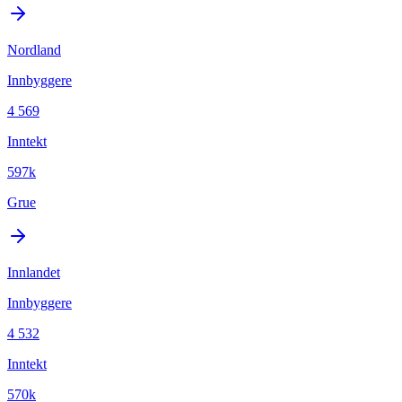
Nordland
Innbyggere
4 569
Inntekt
597k
Grue
Innlandet
Innbyggere
4 532
Inntekt
570k