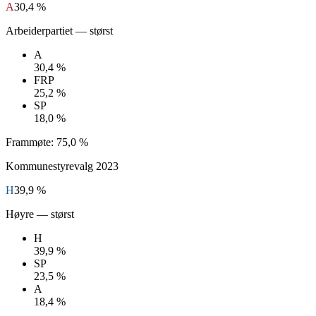
A
30,4 %
Arbeiderpartiet
— størst
A
30,4 %
FRP
25,2 %
SP
18,0 %
Frammøte:
75,0 %
Kommunestyrevalg
2023
H
39,9 %
Høyre
— størst
H
39,9 %
SP
23,5 %
A
18,4 %