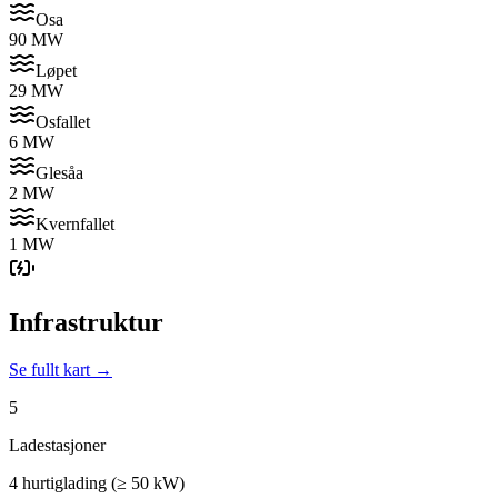
Osa
90 MW
Løpet
29 MW
Osfallet
6 MW
Glesåa
2 MW
Kvernfallet
1 MW
Infrastruktur
Se fullt kart →
5
Ladestasjoner
4 hurtiglading (≥ 50 kW)