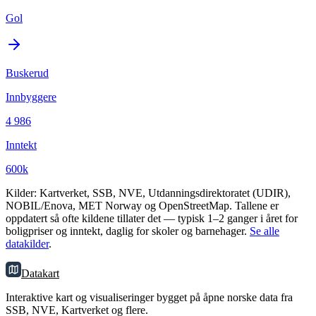
Gol
Buskerud
Innbyggere
4 986
Inntekt
600k
Kilder: Kartverket, SSB, NVE, Utdanningsdirektoratet (UDIR),
NOBIL/Enova, MET Norway og OpenStreetMap. Tallene er
oppdatert så ofte kildene tillater det — typisk 1–2 ganger i året for
boligpriser og inntekt, daglig for skoler og barnehager.
Se alle
datakilder
.
Datakart
Interaktive kart og visualiseringer bygget på åpne norske data fra
SSB, NVE, Kartverket og flere.