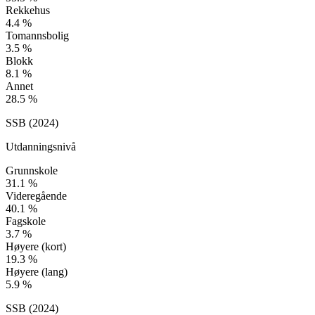
Rekkehus
4.4
%
Tomannsbolig
3.5
%
Blokk
8.1
%
Annet
28.5
%
SSB (
2024
)
Utdanningsnivå
Grunnskole
31.1
%
Videregående
40.1
%
Fagskole
3.7
%
Høyere (kort)
19.3
%
Høyere (lang)
5.9
%
SSB (
2024
)