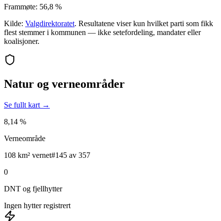
Frammøte:
56,8 %
Kilde:
Valgdirektoratet
. Resultatene viser kun hvilket parti som fikk
flest stemmer i kommunen — ikke setefordeling, mandater eller
koalisjoner.
Natur og verneområder
Se fullt kart →
8,14 %
Verneområde
108 km² vernet
#145 av 357
0
DNT og fjellhytter
Ingen hytter registrert