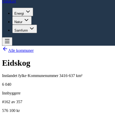
Datakart
Energi
Natur
Samfunn
Alle kommuner
Eidskog
Innlandet
fylke
·
Kommunenummer
3416
·
637
km²
6 040
Innbyggere
#162 av 357
576 100 kr