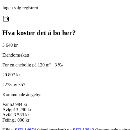
Ingen salg registrert
Hva koster det å bo her?
3 640 kr
Eiendomsskatt
For en enebolig på 120 m² · 3 ‰
20 807 kr
#278 av 357
Kommunale årsgebyr
Vann
2 984 kr
Avløp
13 290 kr
Avfall
3 533 kr
Feiing
1 000 kr
Kilde:
SSB 14674
(eiendomsskatt) og
SSB 12842
(kommunale gebyrer