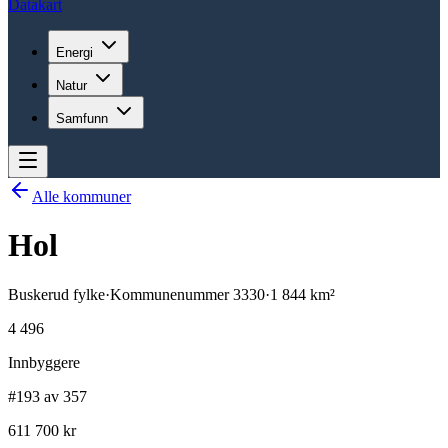
Datakart
Energi
Natur
Samfunn
Alle kommuner
Hol
Buskerud
fylke
·
Kommunenummer
3330
·
1 844
km²
4 496
Innbyggere
#193 av 357
611 700 kr