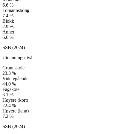
6.6
%
Tomannsbolig
7.4
%
Blokk
2.9
%
Annet
6.6
%
SSB (
2024
)
Utdanningsnivå
Grunnskole
23.3
%
Videregående
44.0
%
Fagskole
3.1
%
Høyere (kort)
22.4
%
Høyere (lang)
7.2
%
SSB (
2024
)