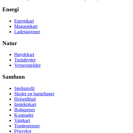
Energi
Energikart
Magasinkart
Ladestasjoner
Natur
Høydekart
Turisthytter
Verneområder
Samfunn
Stedsprofil
Skoler og barnehager
Helsetilbud
Inntektskart
Boligpriser
Kostnader
Valgkart
Tomtegrenser
Prisvekst