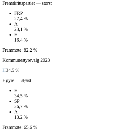
Fremskrittspartiet
— størst
FRP
27,4 %
A
23,1 %
H
16,4 %
Frammøte:
82,2 %
Kommunestyrevalg
2023
H
34,5 %
Høyre
— størst
H
34,5 %
SP
26,7 %
A
13,2 %
Frammøte:
65,6 %