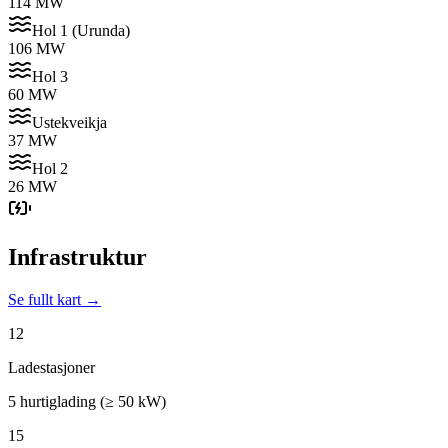
114 MW
Hol 1 (Urunda)
106 MW
Hol 3
60 MW
Ustekveikja
37 MW
Hol 2
26 MW
Infrastruktur
Se fullt kart →
12
Ladestasjoner
5 hurtiglading (≥ 50 kW)
15