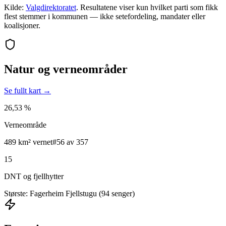
Kilde:
Valgdirektoratet
. Resultatene viser kun hvilket parti som fikk
flest stemmer i kommunen — ikke setefordeling, mandater eller
koalisjoner.
Natur og verneområder
Se fullt kart →
26,53 %
Verneområde
489 km² vernet
#56 av 357
15
DNT og fjellhytter
Største: Fagerheim Fjellstugu (94 senger)