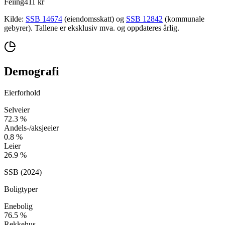
Feiing
411 kr
Kilde:
SSB 14674
(eiendomsskatt) og
SSB 12842
(kommunale
gebyrer). Tallene er eksklusiv mva. og oppdateres årlig.
Demografi
Eierforhold
Selveier
72.3
%
Andels-/aksjeeier
0.8
%
Leier
26.9
%
SSB (
2024
)
Boligtyper
Enebolig
76.5
%
Rekkehus