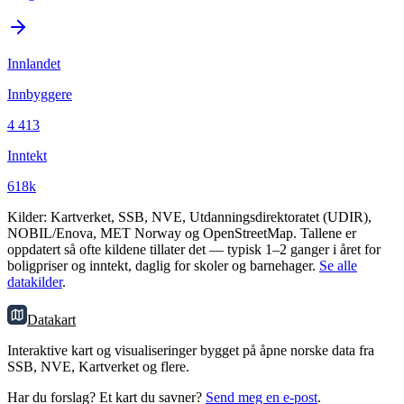
Innlandet
Innbyggere
4 413
Inntekt
618k
Kilder: Kartverket, SSB, NVE, Utdanningsdirektoratet (UDIR),
NOBIL/Enova, MET Norway og OpenStreetMap. Tallene er
oppdatert så ofte kildene tillater det — typisk 1–2 ganger i året for
boligpriser og inntekt, daglig for skoler og barnehager.
Se alle
datakilder
.
Datakart
Interaktive kart og visualiseringer bygget på åpne norske data fra
SSB, NVE, Kartverket og flere.
Har du forslag? Et kart du savner?
Send meg en e-post
.