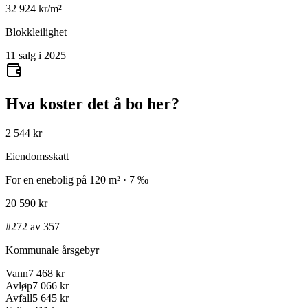
32 924
kr/m²
Blokkleilighet
11 salg i 2025
Hva koster det å bo her?
2 544 kr
Eiendomsskatt
For en enebolig på 120 m² · 7 ‰
20 590 kr
#272 av 357
Kommunale årsgebyr
Vann
7 468 kr
Avløp
7 066 kr
Avfall
5 645 kr