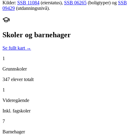
Kilder:
SSB 11084
(eierstatus),
SSB 06265
(boligtyper) og
SSB
09429
(utdanningsnivå).
Skoler og barnehager
Se fullt kart →
1
Grunnskoler
347 elever totalt
1
Videregående
Inkl. fagskoler
7
Barnehager