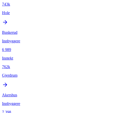
743k
Hole
Buskerud
Innbyggere
6 989
Inntekt
762k
Gjerdrum
Akershus
Innbyggere
7 398