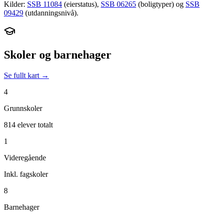
Kilder:
SSB 11084
(eierstatus),
SSB 06265
(boligtyper) og
SSB
09429
(utdanningsnivå).
Skoler og barnehager
Se fullt kart →
4
Grunnskoler
814 elever totalt
1
Videregående
Inkl. fagskoler
8
Barnehager