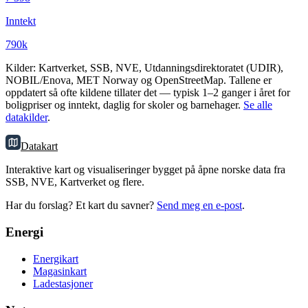
Inntekt
790k
Kilder: Kartverket, SSB, NVE, Utdanningsdirektoratet (UDIR),
NOBIL/Enova, MET Norway og OpenStreetMap. Tallene er
oppdatert så ofte kildene tillater det — typisk 1–2 ganger i året for
boligpriser og inntekt, daglig for skoler og barnehager.
Se alle
datakilder
.
Datakart
Interaktive kart og visualiseringer bygget på åpne norske data fra
SSB, NVE, Kartverket og flere.
Har du forslag? Et kart du savner?
Send meg en e-post
.
Energi
Energikart
Magasinkart
Ladestasjoner