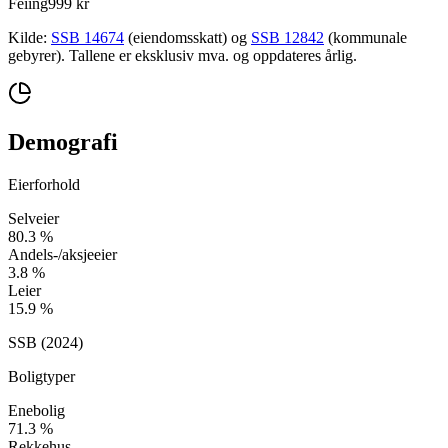
Feiing
999 kr
Kilde:
SSB 14674
(eiendomsskatt) og
SSB 12842
(kommunale
gebyrer). Tallene er eksklusiv mva. og oppdateres årlig.
Demografi
Eierforhold
Selveier
80.3
%
Andels-/aksjeeier
3.8
%
Leier
15.9
%
SSB (
2024
)
Boligtyper
Enebolig
71.3
%
Rekkehus