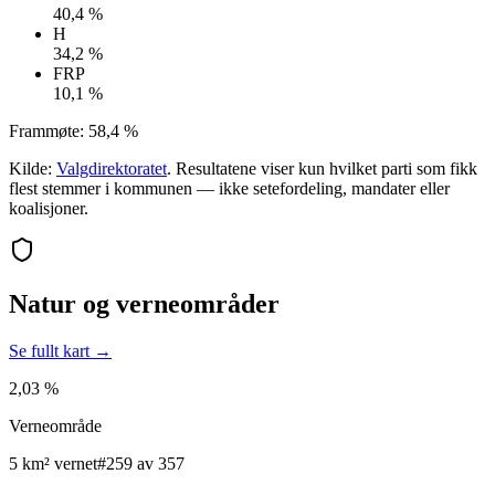
40,4 %
H
34,2 %
FRP
10,1 %
Frammøte:
58,4 %
Kilde:
Valgdirektoratet
. Resultatene viser kun hvilket parti som fikk
flest stemmer i kommunen — ikke setefordeling, mandater eller
koalisjoner.
Natur og verneområder
Se fullt kart →
2,03 %
Verneområde
5 km² vernet
#259 av 357