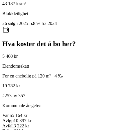
43 187
kr/m²
Blokkleilighet
26 salg i 2025
-5.8
%
fra 2024
Hva koster det å bo her?
5 460 kr
Eiendomsskatt
For en enebolig på 120 m² · 4 ‰
19 782 kr
#253 av 357
Kommunale årsgebyr
Vann
5 164 kr
Avløp
10 397 kr
Avfall
3 222 kr