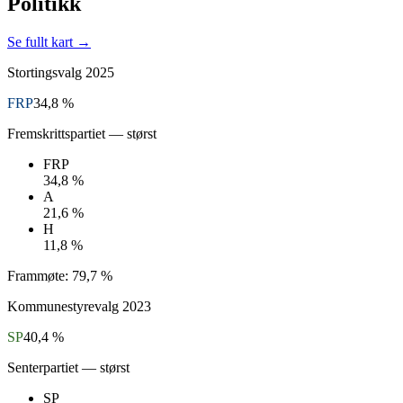
Politikk
Se fullt kart →
Stortingsvalg
2025
FRP
34,8 %
Fremskrittspartiet
— størst
FRP
34,8 %
A
21,6 %
H
11,8 %
Frammøte:
79,7 %
Kommunestyrevalg
2023
SP
40,4 %
Senterpartiet
— størst
SP