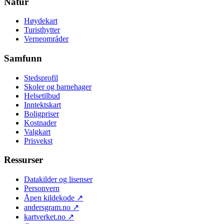
Natur
Høydekart
Turisthytter
Verneområder
Samfunn
Stedsprofil
Skoler og barnehager
Helsetilbud
Inntektskart
Boligpriser
Kostnader
Valgkart
Prisvekst
Ressurser
Datakilder og lisenser
Personvern
Åpen kildekode
↗
andersgram.no
↗
kartverket.no
↗