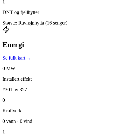
1
DNT og fjellhytter
Største: Ravnsjøhytta (16 senger)
Energi
Se fullt kart →
0 MW
Installert effekt
#301 av 357
0
Kraftverk
0 vann · 0 vind
1