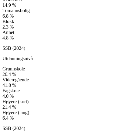
14.9
%
Tomannsbolig
6.8
%
Blokk
2.3
%
Annet
4.8
%
SSB (
2024
)
Utdanningsnivå
Grunnskole
26.4
%
Videregående
41.8
%
Fagskole
4.0
%
Høyere (kort)
21.4
%
Høyere (lang)
6.4
%
SSB (
2024
)