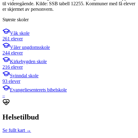
til videregående. Kilde: SSB tabell 12255. Kommuner med få elever
er skjermet av personvern.
Største skoler
Våk skole
261 elever
Våler ungdomsskole
244 elever
Kirkebygden skole
216 elever
Svinndal skole
93 elever
Evangeliesenterets bibelskole
–
Helsetilbud
Se fullt kart →