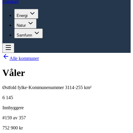
Datakart
Energi
Natur
Samfunn
Alle kommuner
Våler
Østfold
fylke
·
Kommunenummer
3114
·
255
km²
6 145
Innbyggere
#159 av 357
752 900 kr