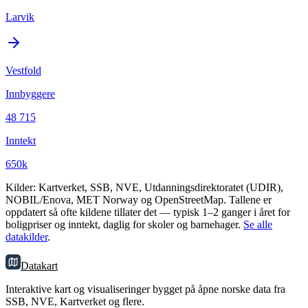
Larvik
Vestfold
Innbyggere
48 715
Inntekt
650k
Kilder: Kartverket, SSB, NVE, Utdanningsdirektoratet (UDIR),
NOBIL/Enova, MET Norway og OpenStreetMap. Tallene er
oppdatert så ofte kildene tillater det — typisk 1–2 ganger i året for
boligpriser og inntekt, daglig for skoler og barnehager.
Se alle
datakilder
.
Datakart
Interaktive kart og visualiseringer bygget på åpne norske data fra
SSB, NVE, Kartverket og flere.