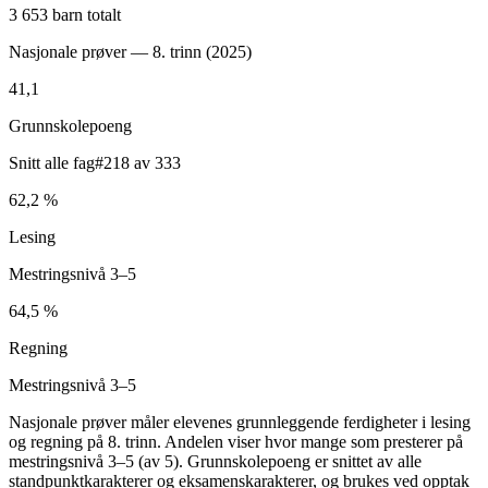
3 653 barn totalt
Nasjonale prøver — 8. trinn (
2025
)
41,1
Grunnskolepoeng
Snitt alle fag
#218 av 333
62,2 %
Lesing
Mestringsnivå 3–5
64,5 %
Regning
Mestringsnivå 3–5
Nasjonale prøver måler elevenes grunnleggende ferdigheter i lesing
og regning på 8. trinn. Andelen viser hvor mange som presterer på
mestringsnivå 3–5 (av 5). Grunnskolepoeng er snittet av alle
standpunktkarakterer og eksamenskarakterer, og brukes ved opptak