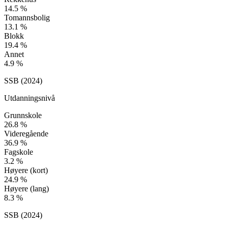
14.5
%
Tomannsbolig
13.1
%
Blokk
19.4
%
Annet
4.9
%
SSB (
2024
)
Utdanningsnivå
Grunnskole
26.8
%
Videregående
36.9
%
Fagskole
3.2
%
Høyere (kort)
24.9
%
Høyere (lang)
8.3
%
SSB (
2024
)