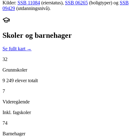
Kilder:
SSB 11084
(eierstatus),
SSB 06265
(boligtyper) og
SSB
09429
(utdanningsnivå).
Skoler og barnehager
Se fullt kart →
32
Grunnskoler
9 249 elever totalt
7
Videregående
Inkl. fagskoler
74
Barnehager