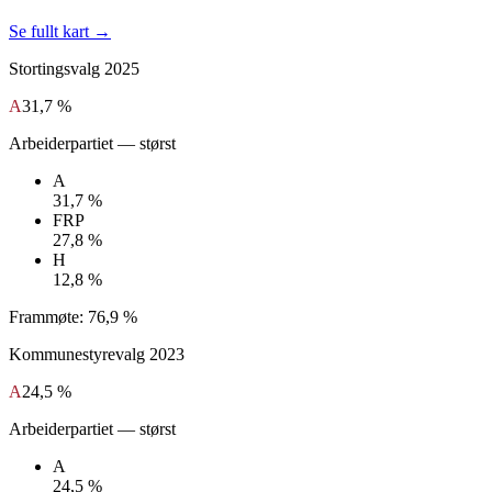
Se fullt kart →
Stortingsvalg
2025
A
31,7 %
Arbeiderpartiet
— størst
A
31,7 %
FRP
27,8 %
H
12,8 %
Frammøte:
76,9 %
Kommunestyrevalg
2023
A
24,5 %
Arbeiderpartiet
— størst
A
24,5 %