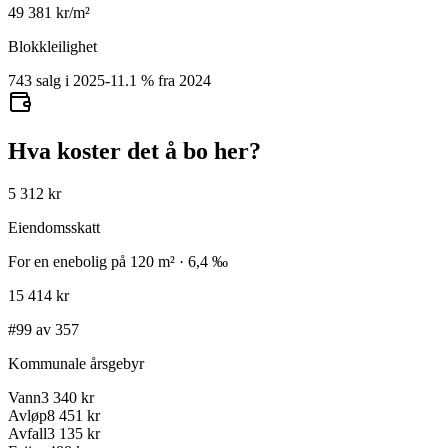
49 381
kr/m²
Blokkleilighet
743 salg i 2025
-11.1
%
fra 2024
Hva koster det å bo her?
5 312 kr
Eiendomsskatt
For en enebolig på 120 m² · 6,4 ‰
15 414 kr
#99 av 357
Kommunale årsgebyr
Vann
3 340 kr
Avløp
8 451 kr
Avfall
3 135 kr