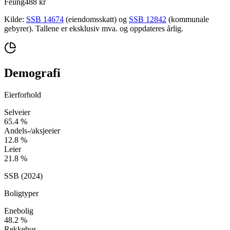
Feiing
488 kr
Kilde:
SSB 14674
(eiendomsskatt) og
SSB 12842
(kommunale
gebyrer). Tallene er eksklusiv mva. og oppdateres årlig.
Demografi
Eierforhold
Selveier
65.4
%
Andels-/aksjeeier
12.8
%
Leier
21.8
%
SSB (
2024
)
Boligtyper
Enebolig
48.2
%
Rekkehus