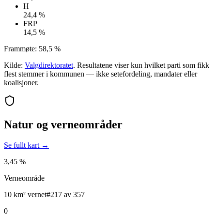
H
24,4 %
FRP
14,5 %
Frammøte:
58,5 %
Kilde:
Valgdirektoratet
. Resultatene viser kun hvilket parti som fikk
flest stemmer i kommunen — ikke setefordeling, mandater eller
koalisjoner.
Natur og verneområder
Se fullt kart →
3,45 %
Verneområde
10 km² vernet
#217 av 357
0