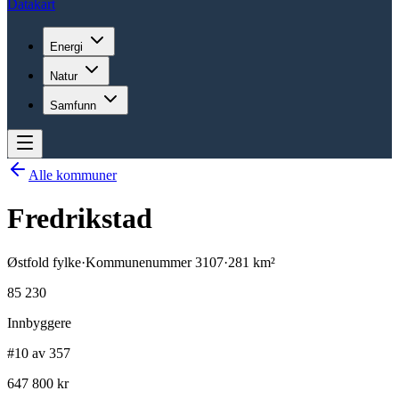
Datakart
Energi
Natur
Samfunn
Alle kommuner
Fredrikstad
Østfold
fylke
·
Kommunenummer
3107
·
281
km²
85 230
Innbyggere
#10 av 357
647 800 kr