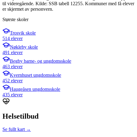
til videregående. Kilde: SSB tabell 12255. Kommuner med få elever
er skjermet av personvern.
Største skoler
Trosvik skole
514 elever
Nøkleby skole
491 elever
Begby barne- og ungdomsskole
463 elever
Kvernhuset ungdomsskole
452 elever
Haugeåsen ungdomsskole
435 elever
Helsetilbud
Se fullt kart →