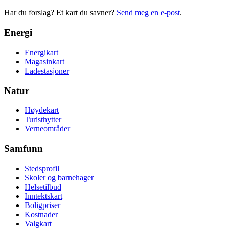
Har du forslag? Et kart du savner?
Send meg en e-post
.
Energi
Energikart
Magasinkart
Ladestasjoner
Natur
Høydekart
Turisthytter
Verneområder
Samfunn
Stedsprofil
Skoler og barnehager
Helsetilbud
Inntektskart
Boligpriser
Kostnader
Valgkart