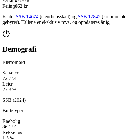
Avfall
4 670 kr
Feiing
862 kr
Kilde:
SSB 14674
(eiendomsskatt) og
SSB 12842
(kommunale
gebyrer). Tallene er eksklusiv mva. og oppdateres årlig.
Demografi
Eierforhold
Selveier
72.7
%
Leier
27.3
%
SSB (
2024
)
Boligtyper
Enebolig
86.1
%
Rekkehus
1.3
%