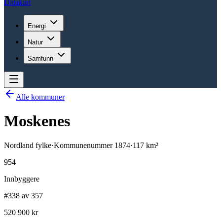
Datakart
Energi
Natur
Samfunn
Alle kommuner
Moskenes
Nordland
fylke
·
Kommunenummer
1874
·
117
km²
954
Innbyggere
#338 av 357
520 900 kr