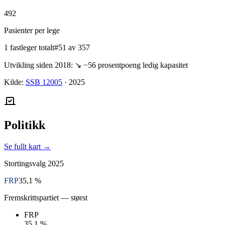
492
Pasienter per lege
1 fastleger totalt
#51 av 357
Utvikling siden 2018:
↘
−56
prosentpoeng ledig kapasitet
Kilde:
SSB 12005
·
2025
Politikk
Se fullt kart →
Stortingsvalg
2025
FRP
35,1 %
Fremskrittspartiet
— størst
FRP
35,1 %