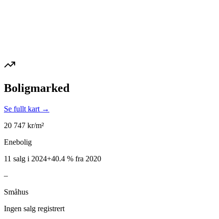
Boligmarked
Se fullt kart →
20 747
kr/m²
Enebolig
11 salg i 2024
+
40.4
%
fra 2020
–
Småhus
Ingen salg registrert