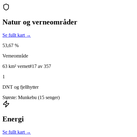
Natur og verneområder
Se fullt kart →
53,67 %
Verneområde
63 km² vernet
#17 av 357
1
DNT og fjellhytter
Største: Munkebu (15 senger)
Energi
Se fullt kart →