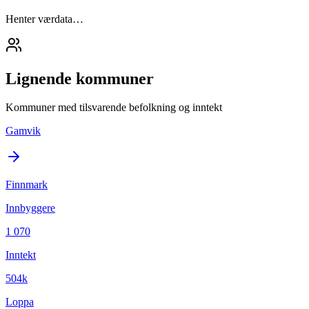
Henter værdata…
Lignende kommuner
Kommuner med tilsvarende befolkning og inntekt
Gamvik
Finnmark
Innbyggere
1 070
Inntekt
504k
Loppa