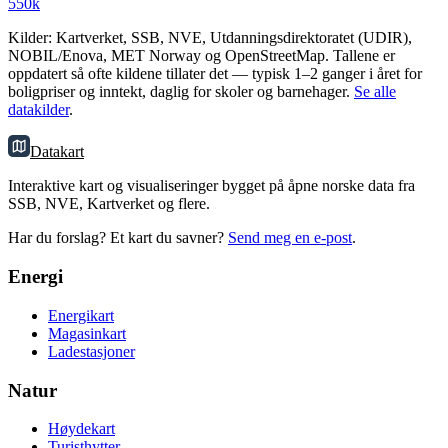
550k
Kilder: Kartverket, SSB, NVE, Utdanningsdirektoratet (UDIR),
NOBIL/Enova, MET Norway og OpenStreetMap. Tallene er
oppdatert så ofte kildene tillater det — typisk 1–2 ganger i året for
boligpriser og inntekt, daglig for skoler og barnehager.
Se alle
datakilder
.
Datakart
Interaktive kart og visualiseringer bygget på åpne norske data fra
SSB, NVE, Kartverket og flere.
Har du forslag? Et kart du savner?
Send meg en e-post
.
Energi
Energikart
Magasinkart
Ladestasjoner
Natur
Høydekart
Turisthytter