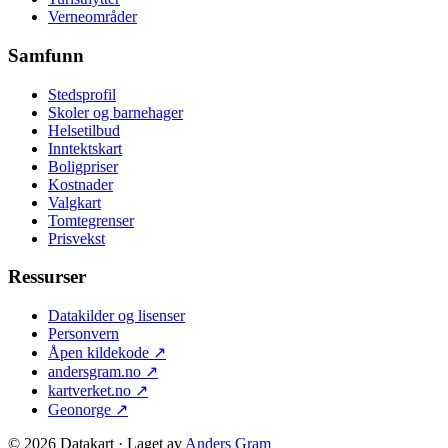
Verneområder
Samfunn
Stedsprofil
Skoler og barnehager
Helsetilbud
Inntektskart
Boligpriser
Kostnader
Valgkart
Tomtegrenser
Prisvekst
Ressurser
Datakilder og lisenser
Personvern
Åpen kildekode
↗
andersgram.no
↗
kartverket.no
↗
Geonorge
↗
©
2026
Datakart · Laget av
Anders Gram