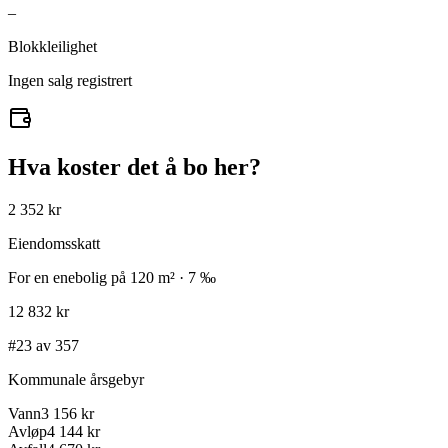
–
Blokkleilighet
Ingen salg registrert
Hva koster det å bo her?
2 352 kr
Eiendomsskatt
For en enebolig på 120 m² · 7 ‰
12 832 kr
#23 av 357
Kommunale årsgebyr
Vann
3 156 kr
Avløp
4 144 kr