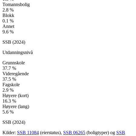
Tomannsbolig
2.8
%
Blokk
0.1
%
Annet
9.6
%
SSB (
2024
)
Utdanningsnivå
Grunnskole
37.7
%
Videregående
37.5
%
Fagskole
2.9
%
Høyere (kort)
16.3
%
Høyere (lang)
5.6
%
SSB (
2024
)
Kilder:
SSB 11084
(eierstatus),
SSB 06265
(boligtyper) og
SSB