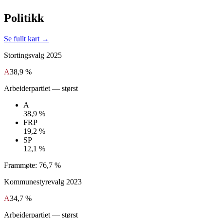
Politikk
Se fullt kart →
Stortingsvalg
2025
A
38,9 %
Arbeiderpartiet
— størst
A
38,9 %
FRP
19,2 %
SP
12,1 %
Frammøte:
76,7 %
Kommunestyrevalg
2023
A
34,7 %
Arbeiderpartiet
— størst