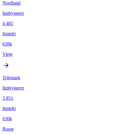
Nordland
Innbyggere
4 485
Inntekt
638k
Vinje
Telemark
Innbyggere
3 851
Inntekt
636k
Rosse