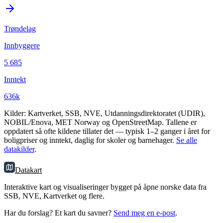
Trøndelag
Innbyggere
5 685
Inntekt
636k
Kilder: Kartverket, SSB, NVE, Utdanningsdirektoratet (UDIR),
NOBIL/Enova, MET Norway og OpenStreetMap. Tallene er
oppdatert så ofte kildene tillater det — typisk 1–2 ganger i året for
boligpriser og inntekt, daglig for skoler og barnehager.
Se alle
datakilder
.
Datakart
Interaktive kart og visualiseringer bygget på åpne norske data fra
SSB, NVE, Kartverket og flere.
Har du forslag? Et kart du savner?
Send meg en e-post
.