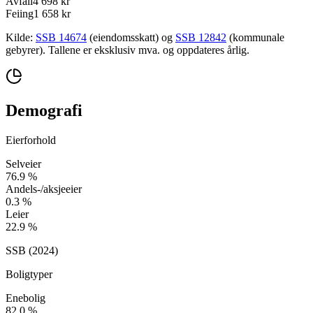
Avfall
4 698 kr
Feiing
1 658 kr
Kilde:
SSB 14674
(eiendomsskatt) og
SSB 12842
(kommunale
gebyrer). Tallene er eksklusiv mva. og oppdateres årlig.
Demografi
Eierforhold
Selveier
76.9
%
Andels-/aksjeeier
0.3
%
Leier
22.9
%
SSB (
2024
)
Boligtyper
Enebolig
82.0
%