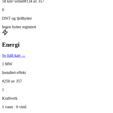
58 km² vernet
#134 av 357
0
DNT og fjellhytter
Ingen hytter registrert
Energi
Se fullt kart →
1 MW
Installert effekt
#250 av 357
1
Kraftverk
1 vann · 0 vind