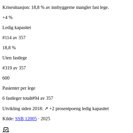
Krisesituasjon: 18,8 % av innbyggerne mangler fast lege.
+4 %
Ledig kapasitet
#114 av 357
18,8 %
Uten fastlege
#319 av 357
600
Pasienter per lege
6 fastleger totalt
#94 av 357
Utvikling siden 2018:
↗
+
2
prosentpoeng ledig kapasitet
Kilde:
SSB 12005
·
2025