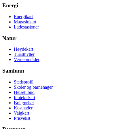
Energi
Energikart
Magasinkart
Ladestasjoner
Natur
Høydekart
Turisthytter
Verneområder
Samfunn
Stedsprofil
Skoler og barnehager
Helsetilbud
Inntektskart
Boligpriser
Kostnader
Valgkart
Prisvekst