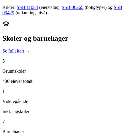
Kilder:
SSB 11084
(eierstatus),
SSB 06265
(boligtyper) og
SSB
09429
(utdanningsnivå).
Skoler og barnehager
Se fullt kart →
5
Grunnskoler
430 elever totalt
1
Videregående
Inkl. fagskoler
7
Barnehager