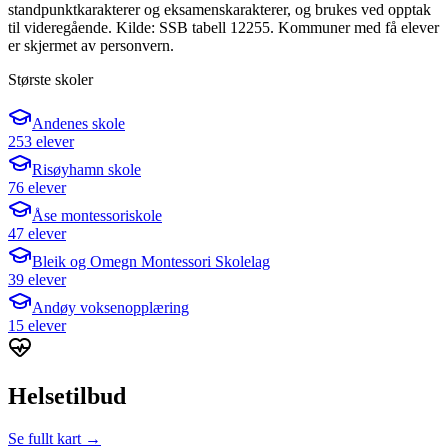
standpunktkarakterer og eksamenskarakterer, og brukes ved opptak
til videregående. Kilde: SSB tabell 12255. Kommuner med få elever
er skjermet av personvern.
Største skoler
Andenes skole
253 elever
Risøyhamn skole
76 elever
Åse montessoriskole
47 elever
Bleik og Omegn Montessori Skolelag
39 elever
Andøy voksenopplæring
15 elever
Helsetilbud
Se fullt kart →