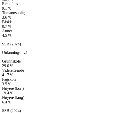
Rekkehus
9.1
%
Tomannsbolig
3.6
%
Blokk
0.7
%
Annet
4.5
%
SSB (
2024
)
Utdanningsnivå
Grunnskole
29.0
%
Videregående
41.7
%
Fagskole
3.5
%
Høyere (kort)
19.4
%
Høyere (lang)
6.4
%
SSB (
2024
)