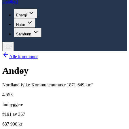
Datakart
Energi
Natur
Samfunn
Alle kommuner
Andøy
Nordland
fylke
·
Kommunenummer
1871
·
649
km²
4 553
Innbyggere
#191 av 357
637 900 kr