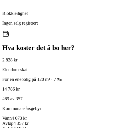
–
Blokkleilighet
Ingen salg registrert
Hva koster det å bo her?
2 828 kr
Eiendomsskatt
For en enebolig på 120 m² · 7 ‰
14 786 kr
#69 av 357
Kommunale årsgebyr
Vann
4 073 kr
Avløp
4 357 kr