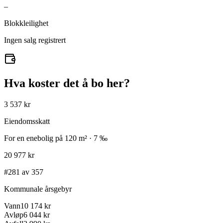
–
Blokkleilighet
Ingen salg registrert
Hva koster det å bo her?
3 537 kr
Eiendomsskatt
For en enebolig på 120 m² · 7 ‰
20 977 kr
#281 av 357
Kommunale årsgebyr
Vann
10 174 kr
Avløp
6 044 kr