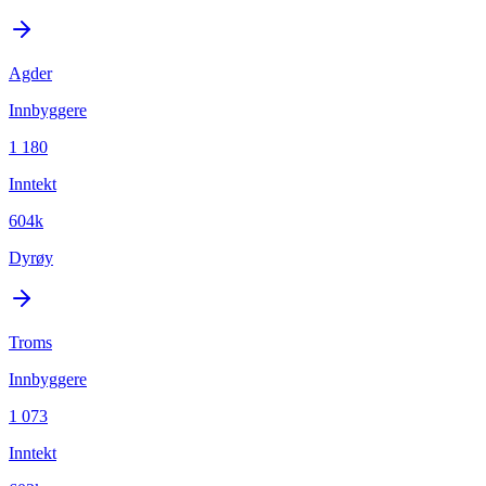
Agder
Innbyggere
1 180
Inntekt
604k
Dyrøy
Troms
Innbyggere
1 073
Inntekt