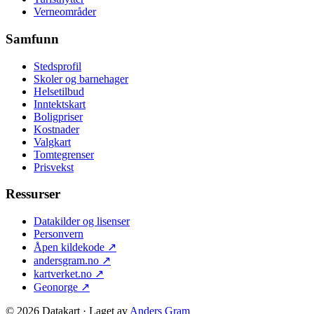
Verneområder
Samfunn
Stedsprofil
Skoler og barnehager
Helsetilbud
Inntektskart
Boligpriser
Kostnader
Valgkart
Tomtegrenser
Prisvekst
Ressurser
Datakilder og lisenser
Personvern
Åpen kildekode
↗
andersgram.no
↗
kartverket.no
↗
Geonorge
↗
©
2026
Datakart · Laget av
Anders Gram