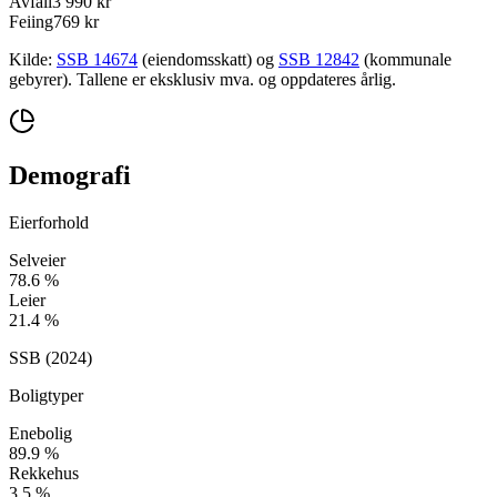
Avfall
3 990 kr
Feiing
769 kr
Kilde:
SSB 14674
(eiendomsskatt) og
SSB 12842
(kommunale
gebyrer). Tallene er eksklusiv mva. og oppdateres årlig.
Demografi
Eierforhold
Selveier
78.6
%
Leier
21.4
%
SSB (
2024
)
Boligtyper
Enebolig
89.9
%
Rekkehus
3.5
%