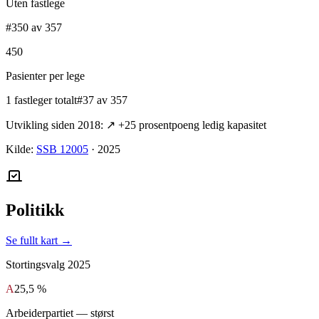
Uten fastlege
#350 av 357
450
Pasienter per lege
1 fastleger totalt
#37 av 357
Utvikling siden 2018:
↗
+
25
prosentpoeng ledig kapasitet
Kilde:
SSB 12005
·
2025
Politikk
Se fullt kart →
Stortingsvalg
2025
A
25,5 %
Arbeiderpartiet
— størst