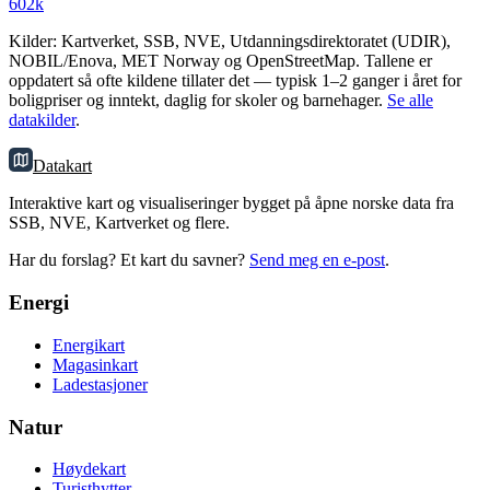
602k
Kilder: Kartverket, SSB, NVE, Utdanningsdirektoratet (UDIR),
NOBIL/Enova, MET Norway og OpenStreetMap. Tallene er
oppdatert så ofte kildene tillater det — typisk 1–2 ganger i året for
boligpriser og inntekt, daglig for skoler og barnehager.
Se alle
datakilder
.
Datakart
Interaktive kart og visualiseringer bygget på åpne norske data fra
SSB, NVE, Kartverket og flere.
Har du forslag? Et kart du savner?
Send meg en e-post
.
Energi
Energikart
Magasinkart
Ladestasjoner
Natur
Høydekart
Turisthytter