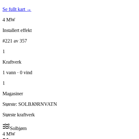
Se fullt kart →
4 MW
Installert effekt
#221 av 357
1
Kraftverk
1 vann · 0 vind
1
Magasiner
Største: SOLBJØRNVATN
Største kraftverk
Solbjørn
4 MW