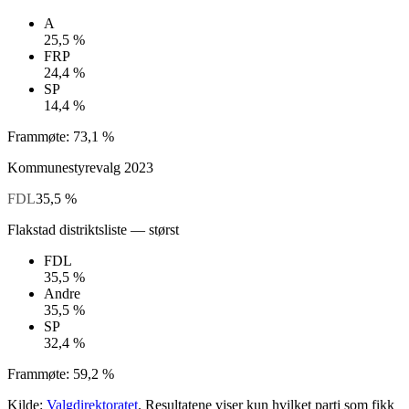
A
25,5 %
FRP
24,4 %
SP
14,4 %
Frammøte:
73,1 %
Kommunestyrevalg
2023
FDL
35,5 %
Flakstad distriktsliste
— størst
FDL
35,5 %
Andre
35,5 %
SP
32,4 %
Frammøte:
59,2 %
Kilde:
Valgdirektoratet
. Resultatene viser kun hvilket parti som fikk