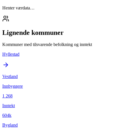
Henter værdata…
Lignende kommuner
Kommuner med tilsvarende befolkning og inntekt
Hyllestad
Vestland
Innbyggere
1 268
Inntekt
604k
Bygland