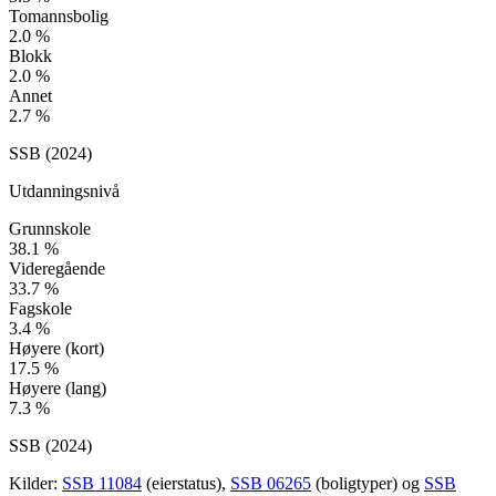
Tomannsbolig
2.0
%
Blokk
2.0
%
Annet
2.7
%
SSB (
2024
)
Utdanningsnivå
Grunnskole
38.1
%
Videregående
33.7
%
Fagskole
3.4
%
Høyere (kort)
17.5
%
Høyere (lang)
7.3
%
SSB (
2024
)
Kilder:
SSB 11084
(eierstatus),
SSB 06265
(boligtyper) og
SSB