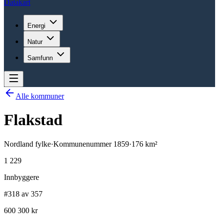
Datakart
Energi
Natur
Samfunn
Alle kommuner
Flakstad
Nordland
fylke
·
Kommunenummer
1859
·
176
km²
1 229
Innbyggere
#318 av 357
600 300 kr