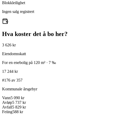
Blokkleilighet
Ingen salg registrert
Hva koster det å bo her?
3 626 kr
Eiendomsskatt
For en enebolig på 120 m² · 7 ‰
17 244 kr
#176 av 357
Kommunale årsgebyr
Vann
5 090 kr
Avløp
5 737 kr
Avfall
5 829 kr
Feiing
588 kr