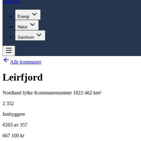
Datakart
Energi
Natur
Samfunn
Alle kommuner
Leirfjord
Nordland
fylke
·
Kommunenummer
1822
·
462
km²
2 352
Innbyggere
#263 av 357
667 100 kr