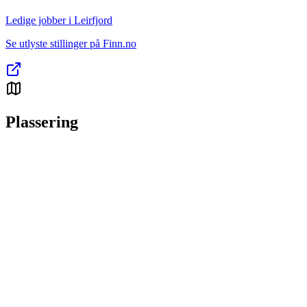
Ledige jobber i Leirfjord
Se utlyste stillinger på Finn.no
Plassering