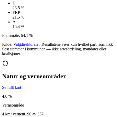
H
23,5 %
FRP
21,5 %
A
15,4 %
Frammøte:
64,1 %
Kilde:
Valgdirektoratet
. Resultatene viser kun hvilket parti som fikk
flest stemmer i kommunen — ikke setefordeling, mandater eller
koalisjoner.
Natur og verneområder
Se fullt kart →
4,6 %
Verneområde
4 km² vernet
#196 av 357