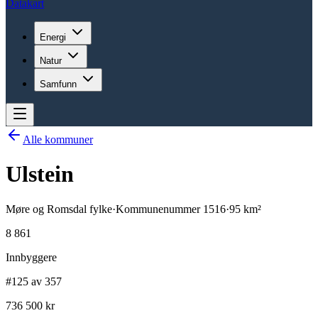
Datakart
Energi
Natur
Samfunn
Alle kommuner
Ulstein
Møre og Romsdal
fylke
·
Kommunenummer
1516
·
95
km²
8 861
Innbyggere
#125 av 357
736 500 kr