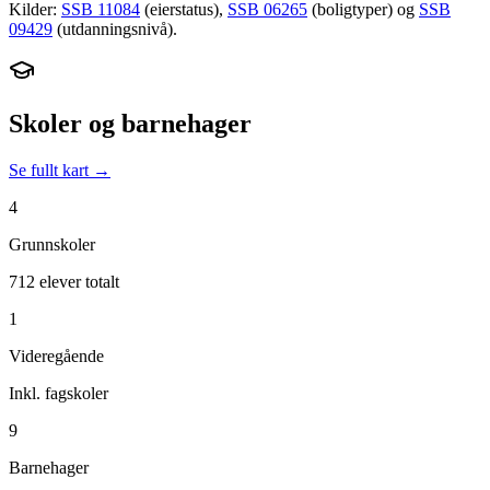
Kilder:
SSB 11084
(eierstatus),
SSB 06265
(boligtyper) og
SSB
09429
(utdanningsnivå).
Skoler og barnehager
Se fullt kart →
4
Grunnskoler
712 elever totalt
1
Videregående
Inkl. fagskoler
9
Barnehager