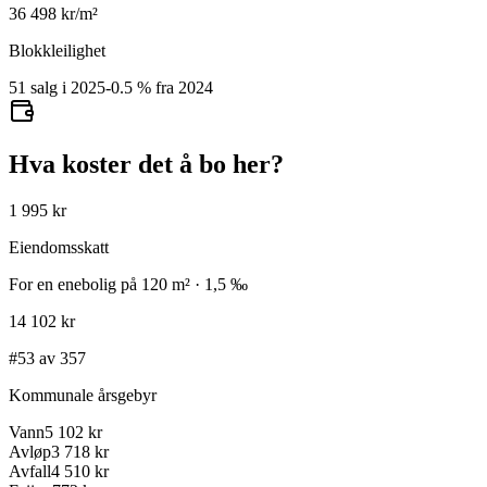
36 498
kr/m²
Blokkleilighet
51 salg i 2025
-0.5
%
fra 2024
Hva koster det å bo her?
1 995 kr
Eiendomsskatt
For en enebolig på 120 m² · 1,5 ‰
14 102 kr
#53 av 357
Kommunale årsgebyr
Vann
5 102 kr
Avløp
3 718 kr
Avfall
4 510 kr