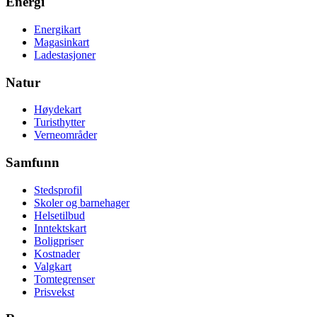
Energi
Energikart
Magasinkart
Ladestasjoner
Natur
Høydekart
Turisthytter
Verneområder
Samfunn
Stedsprofil
Skoler og barnehager
Helsetilbud
Inntektskart
Boligpriser
Kostnader
Valgkart
Tomtegrenser
Prisvekst