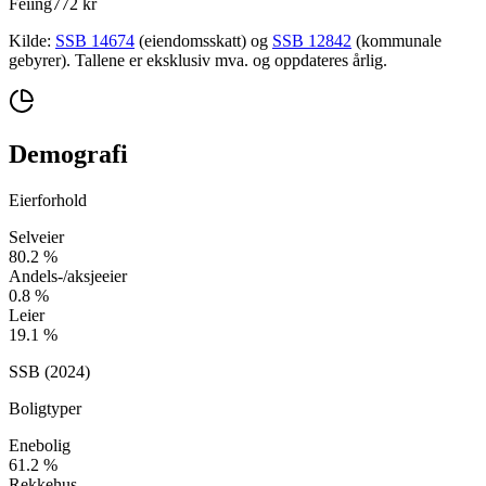
Feiing
772 kr
Kilde:
SSB 14674
(eiendomsskatt) og
SSB 12842
(kommunale
gebyrer). Tallene er eksklusiv mva. og oppdateres årlig.
Demografi
Eierforhold
Selveier
80.2
%
Andels-/aksjeeier
0.8
%
Leier
19.1
%
SSB (
2024
)
Boligtyper
Enebolig
61.2
%
Rekkehus