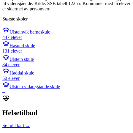
til videregående. Kilde: SSB tabell 12255. Kommuner med få elever
er skjermet av personvern.
Største skoler
Ulsteinvik barneskule
447 elever
Hasund skule
131 elever
Ulstein skule
84 elever
Haddal skule
50 elever
Ulstein vidaregåande skule
–
Helsetilbud
Se fullt kart →