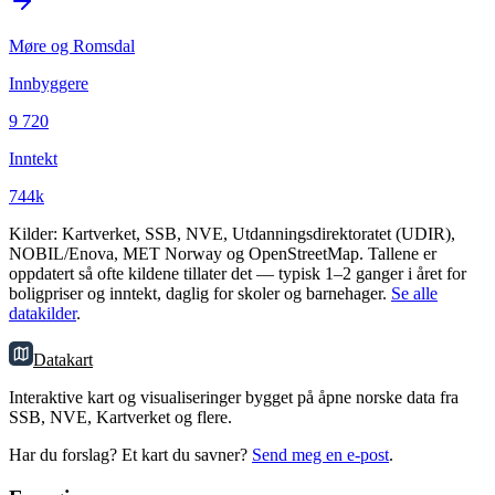
Møre og Romsdal
Innbyggere
9 720
Inntekt
744k
Kilder: Kartverket, SSB, NVE, Utdanningsdirektoratet (UDIR),
NOBIL/Enova, MET Norway og OpenStreetMap. Tallene er
oppdatert så ofte kildene tillater det — typisk 1–2 ganger i året for
boligpriser og inntekt, daglig for skoler og barnehager.
Se alle
datakilder
.
Datakart
Interaktive kart og visualiseringer bygget på åpne norske data fra
SSB, NVE, Kartverket og flere.
Har du forslag? Et kart du savner?
Send meg en e-post
.