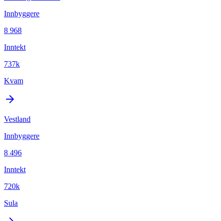
Innbyggere
8 968
Inntekt
737k
Kvam
Vestland
Innbyggere
8 496
Inntekt
720k
Sula