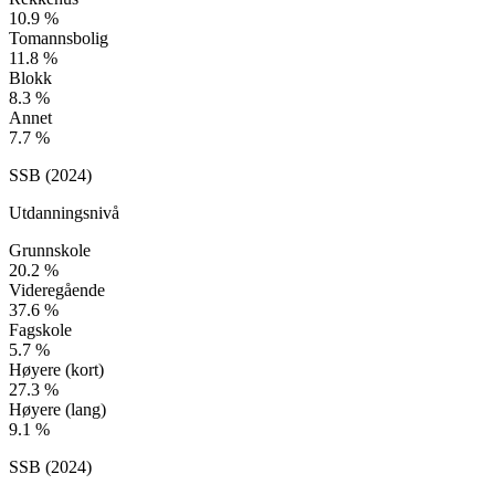
10.9
%
Tomannsbolig
11.8
%
Blokk
8.3
%
Annet
7.7
%
SSB (
2024
)
Utdanningsnivå
Grunnskole
20.2
%
Videregående
37.6
%
Fagskole
5.7
%
Høyere (kort)
27.3
%
Høyere (lang)
9.1
%
SSB (
2024
)