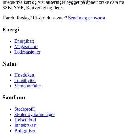
Interaktive kart og visualiseringer bygget på åpne norske data fra
SSB, NVE, Kartverket og flere.
Har du forslag? Et kart du savner?
Send meg en e-post
.
Energi
Energikart
Magasinkart
Ladestasjoner
Natur
Høydekart
Turisthytter
Verneområder
Samfunn
Stedsprofil
Skoler og barnehager
Helsetilbud
Inntektskart
Boligpriser