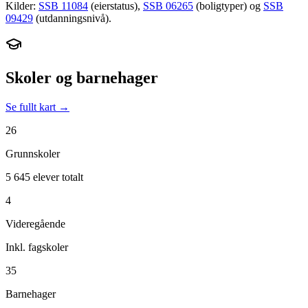
Kilder:
SSB 11084
(eierstatus),
SSB 06265
(boligtyper) og
SSB
09429
(utdanningsnivå).
Skoler og barnehager
Se fullt kart →
26
Grunnskoler
5 645 elever totalt
4
Videregående
Inkl. fagskoler
35
Barnehager