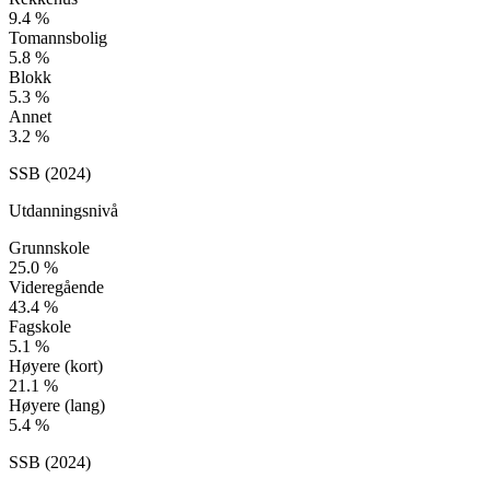
9.4
%
Tomannsbolig
5.8
%
Blokk
5.3
%
Annet
3.2
%
SSB (
2024
)
Utdanningsnivå
Grunnskole
25.0
%
Videregående
43.4
%
Fagskole
5.1
%
Høyere (kort)
21.1
%
Høyere (lang)
5.4
%
SSB (
2024
)