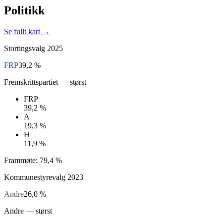
Politikk
Se fullt kart →
Stortingsvalg
2025
FRP
39,2 %
Fremskrittspartiet
— størst
FRP
39,2 %
A
19,3 %
H
11,9 %
Frammøte:
79,4 %
Kommunestyrevalg
2023
Andre
26,0 %
Andre
— størst