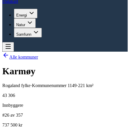
Datakart
Energi
Natur
Samfunn
Alle kommuner
Karmøy
Rogaland
fylke
·
Kommunenummer
1149
·
221
km²
43 306
Innbyggere
#26 av 357
737 500 kr