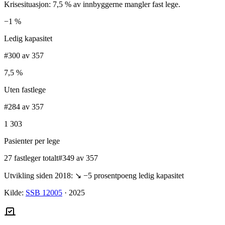
Krisesituasjon: 7,5 % av innbyggerne mangler fast lege.
−1 %
Ledig kapasitet
#300 av 357
7,5 %
Uten fastlege
#284 av 357
1 303
Pasienter per lege
27 fastleger totalt
#349 av 357
Utvikling siden 2018:
↘
−5
prosentpoeng ledig kapasitet
Kilde:
SSB 12005
·
2025