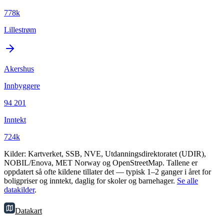
778k
Lillestrøm
Akershus
Innbyggere
94 201
Inntekt
724k
Kilder: Kartverket, SSB, NVE, Utdanningsdirektoratet (UDIR),
NOBIL/Enova, MET Norway og OpenStreetMap. Tallene er
oppdatert så ofte kildene tillater det — typisk 1–2 ganger i året for
boligpriser og inntekt, daglig for skoler og barnehager.
Se alle
datakilder
.
Datakart