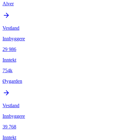
Alver
Vestland
Innbyggere
29 986
Inntekt
754k
Øygarden
Vestland
Innbyggere
39 768
Inntekt