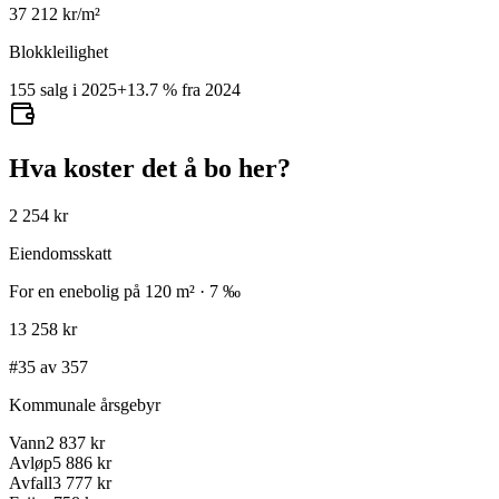
37 212
kr/m²
Blokkleilighet
155 salg i 2025
+
13.7
%
fra 2024
Hva koster det å bo her?
2 254 kr
Eiendomsskatt
For en enebolig på 120 m² · 7 ‰
13 258 kr
#35 av 357
Kommunale årsgebyr
Vann
2 837 kr
Avløp
5 886 kr
Avfall
3 777 kr