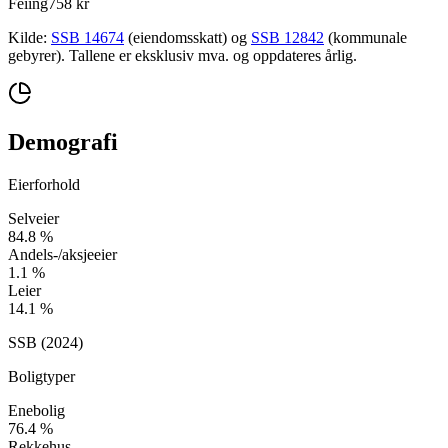
Feiing
758 kr
Kilde:
SSB 14674
(eiendomsskatt) og
SSB 12842
(kommunale
gebyrer). Tallene er eksklusiv mva. og oppdateres årlig.
Demografi
Eierforhold
Selveier
84.8
%
Andels-/aksjeeier
1.1
%
Leier
14.1
%
SSB (
2024
)
Boligtyper
Enebolig
76.4
%
Rekkehus