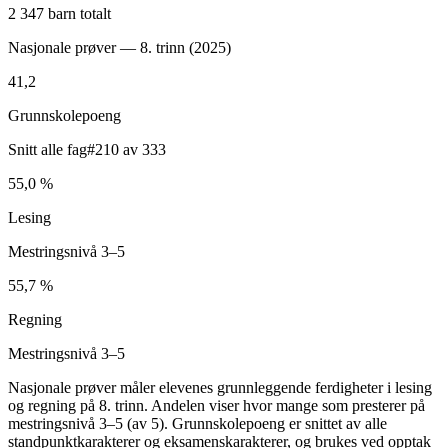
2 347 barn totalt
Nasjonale prøver — 8. trinn (
2025
)
41,2
Grunnskolepoeng
Snitt alle fag
#210 av 333
55,0 %
Lesing
Mestringsnivå 3–5
55,7 %
Regning
Mestringsnivå 3–5
Nasjonale prøver måler elevenes grunnleggende ferdigheter i lesing
og regning på 8. trinn. Andelen viser hvor mange som presterer på
mestringsnivå 3–5 (av 5). Grunnskolepoeng er snittet av alle
standpunktkarakterer og eksamenskarakterer, og brukes ved opptak