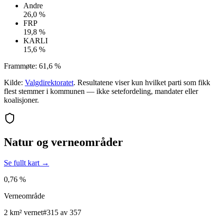
Andre
26,0 %
FRP
19,8 %
KARLI
15,6 %
Frammøte:
61,6 %
Kilde:
Valgdirektoratet
. Resultatene viser kun hvilket parti som fikk
flest stemmer i kommunen — ikke setefordeling, mandater eller
koalisjoner.
Natur og verneområder
Se fullt kart →
0,76 %
Verneområde
2 km² vernet
#315 av 357