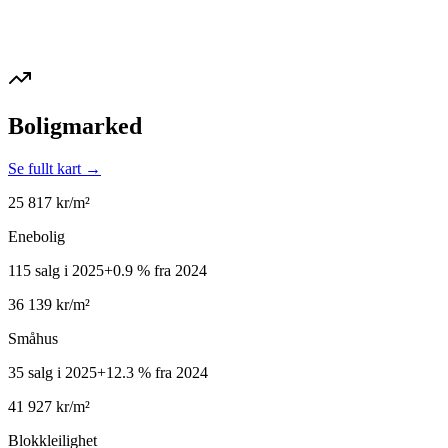
Boligmarked
Se fullt kart →
25 817
kr/m²
Enebolig
115 salg i 2025
+
0.9
%
fra 2024
36 139
kr/m²
Småhus
35 salg i 2025
+
12.3
%
fra 2024
41 927
kr/m²
Blokkleilighet