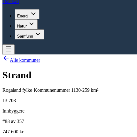
Datakart
Energi
Natur
Samfunn
Alle kommuner
Strand
Rogaland
fylke
·
Kommunenummer
1130
·
259
km²
13 703
Innbyggere
#88 av 357
747 600 kr