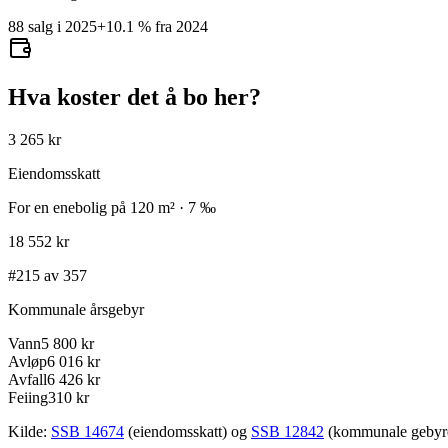
88 salg i 2025
+
10.1
%
fra 2024
Hva koster det å bo her?
3 265 kr
Eiendomsskatt
For en enebolig på 120 m² · 7 ‰
18 552 kr
#215 av 357
Kommunale årsgebyr
Vann
5 800 kr
Avløp
6 016 kr
Avfall
6 426 kr
Feiing
310 kr
Kilde:
SSB 14674
(eiendomsskatt) og
SSB 12842
(kommunale gebyrer