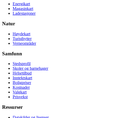
Energikart
Magasinkart
Ladestasjoner
Natur
Høydekart
Turisthytter
Verneområder
Samfunn
Stedsprofil
Skoler og barnehager
Helsetilbud
Inntektskart
Boligpriser
Kostnader
Valgkart
Prisvekst
Ressurser
Datakilder og lisenser