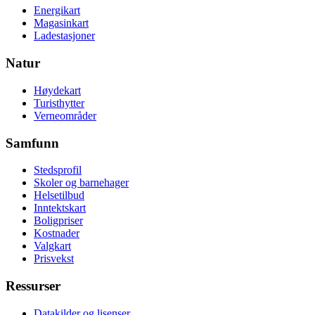
Energikart
Magasinkart
Ladestasjoner
Natur
Høydekart
Turisthytter
Verneområder
Samfunn
Stedsprofil
Skoler og barnehager
Helsetilbud
Inntektskart
Boligpriser
Kostnader
Valgkart
Prisvekst
Ressurser
Datakilder og lisenser